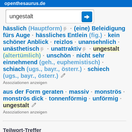
openthesaurus.de
hässlich
(
Hauptform
)
·
(eine) Beleidigung
fürs Auge
·
hässliches Entlein
(
fig.
)
·
kein
schöner Anblick
·
reizlos
·
unansehnlich
·
unästhetisch
·
unattraktiv
·
ungestalt
(
altertümlich
)
·
unschön
·
nicht sehr
einnehmend
(
geh.
,
euphemistisch
)
·
schiach
(
ugs.
,
bayr.
,
österr.
)
·
schiech
(
ugs.
,
bayr.
,
österr.
)
Assoziationen anzeigen
aus der Form geraten
·
massiv
·
monströs
·
monströs dick
·
tonnenförmig
·
unförmig
·
ungestalt
Assoziationen anzeigen
Teilwort-Treffer