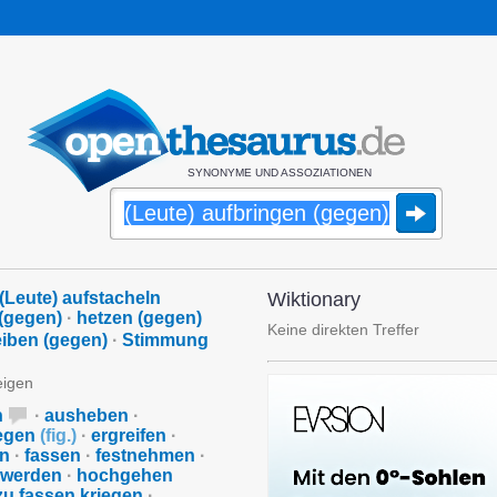
SYNONYME UND ASSOZIATIONEN
(Leute) aufstacheln
Wiktionary
 (gegen)
·
hetzen (gegen)
Keine direkten Treffer
iben (gegen)
·
Stimmung
eigen
n
·
ausheben
·
legen
(
fig.
)
·
ergreifen
·
en
·
fassen
·
festnehmen
·
 werden
·
hochgehen
zu fassen kriegen
·