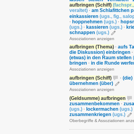
aufbringen (Schiff)
(
fachspr.
veraltet
)
·
am Schlafittchen 
einkassieren
(
ugs.
,
fig.
,
salo
·
hoppnehmen
(
ugs.
)
·
hops
(
ugs.
)
·
kassieren
(
ugs.
)
·
kr
schnappen
(
ugs.
)
Assoziationen anzeigen
aufbringen (Thema)
·
aufs T
die Diskussion) einbringen
·
(etwas) in den Raum stellen
bringen
·
in die Runde werf
Assoziationen anzeigen
aufbringen (Schiff)
·
(die)
übernehmen (über)
Assoziationen anzeigen
(Geldsumme) aufbringen
zusammenbekommen
·
zus
(
ugs.
)
·
lockermachen
(
ugs.
)
zusammenkriegen
(
ugs.
)
Oberbegriffe & Assoziationen anz