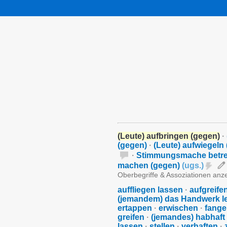
(Leute) aufbringen (gegen)
·
(gegen)
·
(Leute) aufwiegeln
·
Stimmungsmache betre
machen (gegen)
(
ugs.
)
Oberbegriffe & Assoziationen anz
auffliegen lassen
·
aufgreife
(jemandem) das Handwerk 
ertappen
·
erwischen
·
fang
greifen
·
(jemandes) habhaft
lassen
·
stellen
·
verhaften
·