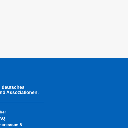
s deutsches
nd Assoziationen.
ber
AQ
mpressum &