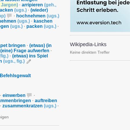
,
Jargon
)
·
arripieren
(
geh.
,
packen
(
ugs.
)
·
(wieder)
pp
)
·
hochnehmen
(
ugs.
)
nehmen
(
ugs.
)
·
kaschen
iegen
(
ugs.
)
·
packen
(
ugs.
)
·
Wikipedia-Links
apet bringen
·
(etwas) (in
(eine) Frage aufwerfen
·
Keine direkten Treffer
(
fig.
)
·
(etwas) ins Spiel
en
(
ugs.
,
fig.
)
 Befehlsgewalt
·
einwerben
·
ammenbringen
·
auftreiben
·
zusammenkratzen
(
ugs.
)
·
eigen