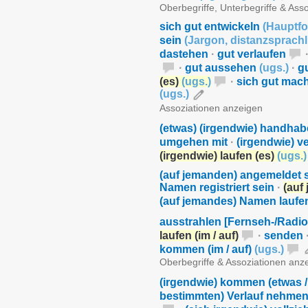
Oberbegriffe, Unterbegriffe & Ass
sich gut entwickeln
(
Hauptf
sein
(
Jargon
,
distanzsprachl
dastehen
·
gut verlaufen
·
gut aussehen
(
ugs.
)
·
g
(es)
(
ugs.
)
·
sich gut mac
(
ugs.
)
Assoziationen anzeigen
(etwas) (irgendwie) handha
umgehen mit
·
(irgendwie) ve
(irgendwie) laufen (es)
(
ugs.
)
(auf jemanden) angemeldet 
Namen registriert sein
·
(auf
(auf jemandes) Namen lauf
ausstrahlen [Fernseh-/Radi
laufen (im / auf)
·
senden
kommen (im / auf)
(
ugs.
)
Oberbegriffe & Assoziationen anz
(irgendwie) kommen (etwas /
bestimmten) Verlauf nehme