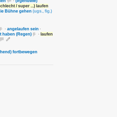
hen
·
(irgendwie)
schlecht / super ...) laufen
 die Bühne gehen
(
ugs.
,
fig.
)
·
angelaufen sein
·
t haben (Regen)
·
laufen
ehend) fortbewegen