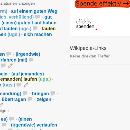
oziationen anzeigen
orm
)
·
auf einem guten Weg
ich
,
verhüllend
)
·
gut
·
(einen) guten Lauf haben
ut laufen
(
ugs.
)
·
laufen
hen
(
ugs.
)
·
sich machen
Wikipedia-Links
ben
·
(irgendwie)
Keine direkten Treffer
rfahren (mit)
·
sein
·
(auf jemandes)
 jemanden) laufen
(
ugs.
)
·
en
(
ugs.
)
osendung]
·
bringen
·
·
übertragen
·
zeigen
·
eigen
 es)
·
(einen
n
·
(irgendwie) verlaufen