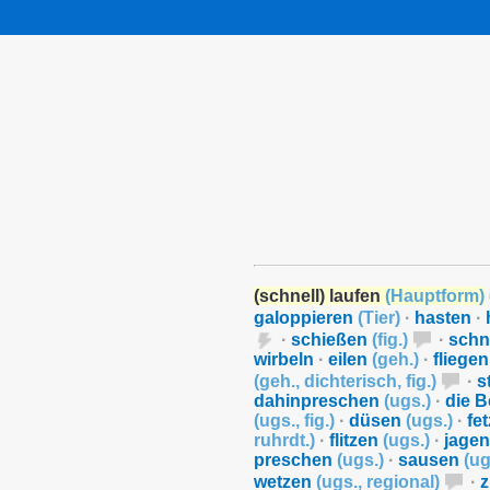
(schnell) laufen
(
Hauptform
)
galoppieren
(
Tier
)
·
hasten
·
·
schießen
(
fig.
)
·
schn
wirbeln
·
eilen
(
geh.
)
·
fliege
(
geh.
,
dichterisch
,
fig.
)
·
s
dahinpreschen
(
ugs.
)
·
die B
(
ugs.
,
fig.
)
·
düsen
(
ugs.
)
·
fe
ruhrdt.
)
·
flitzen
(
ugs.
)
·
jage
preschen
(
ugs.
)
·
sausen
(
ug
wetzen
(
ugs.
,
regional
)
·
z