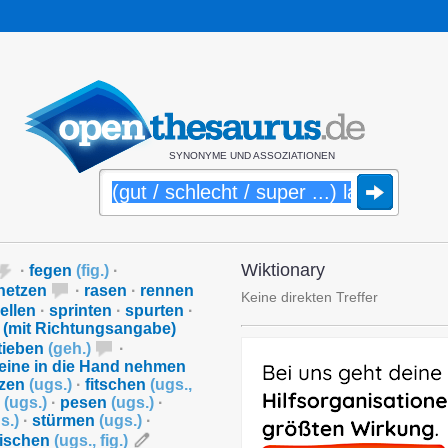
SYNONYME UND ASSOZIATIONEN
Wiktionary
·
fegen
(
fig.
)
·
hetzen
·
rasen
·
rennen
Keine direkten Treffer
ellen
·
sprinten
·
spurten
·
n (mit Richtungsangabe)
tieben
(
geh.
)
·
eine in die Hand nehmen
tzen
(
ugs.
)
·
fitschen
(
ugs.
,
n
(
ugs.
)
·
pesen
(
ugs.
)
·
s.
)
·
stürmen
(
ugs.
)
·
ischen
(
ugs.
,
fig.
)