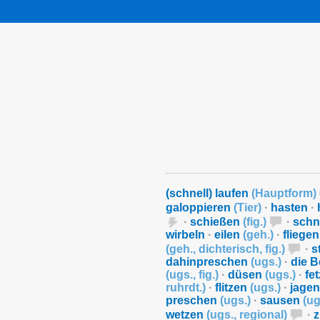
(schnell) laufen
(
Hauptform
)
galoppieren
(
Tier
)
·
hasten
·
·
schießen
(
fig.
)
·
schn
wirbeln
·
eilen
(
geh.
)
·
fliege
(
geh.
,
dichterisch
,
fig.
)
·
s
dahinpreschen
(
ugs.
)
·
die B
(
ugs.
,
fig.
)
·
düsen
(
ugs.
)
·
fe
ruhrdt.
)
·
flitzen
(
ugs.
)
·
jage
preschen
(
ugs.
)
·
sausen
(
ug
wetzen
(
ugs.
,
regional
)
·
z