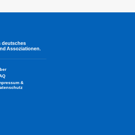
s deutsches
nd Assoziationen.
ber
AQ
mpressum &
atenschutz