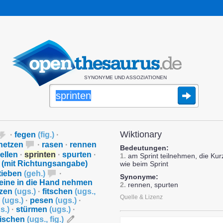
SYNONYME UND ASSOZIATIONEN
Wiktionary
·
fegen
(
fig.
)
·
hetzen
·
rasen
·
rennen
Bedeutungen:
ellen
·
sprinten
·
spurten
·
1.
am Sprint teilnehmen, die Kur
n (mit Richtungsangabe)
wie beim Sprint
tieben
(
geh.
)
·
Synonyme:
eine in die Hand nehmen
2.
rennen, spurten
tzen
(
ugs.
)
·
fitschen
(
ugs.
,
Quelle & Lizenz
n
(
ugs.
)
·
pesen
(
ugs.
)
·
s.
)
·
stürmen
(
ugs.
)
·
ischen
(
ugs.
,
fig.
)