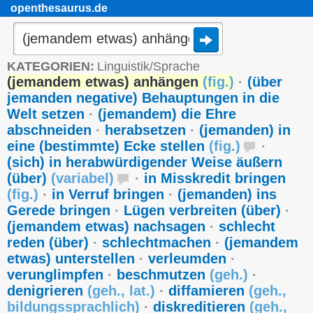
openthesaurus.de
KATEGORIEN:
Linguistik/Sprache
(jemandem etwas) anhängen
(
fig.
)
·
(über
jemanden negative) Behauptungen in die
Welt setzen
·
(jemandem) die Ehre
abschneiden
·
herabsetzen
·
(jemanden) in
eine (bestimmte) Ecke stellen
(
fig.
)
·
(sich) in herabwürdigender Weise äußern
(über)
(
variabel
)
·
in Misskredit bringen
(
fig.
)
·
in Verruf bringen
·
(jemanden) ins
Gerede bringen
·
Lügen verbreiten (über)
·
(jemandem etwas) nachsagen
·
schlecht
reden (über)
·
schlechtmachen
·
(jemandem
etwas) unterstellen
·
verleumden
·
verunglimpfen
·
beschmutzen
(
geh.
)
·
denigrieren
(
geh.
,
lat.
)
·
diffamieren
(
geh.
,
bildungssprachlich
)
·
diskreditieren
(
geh.
,