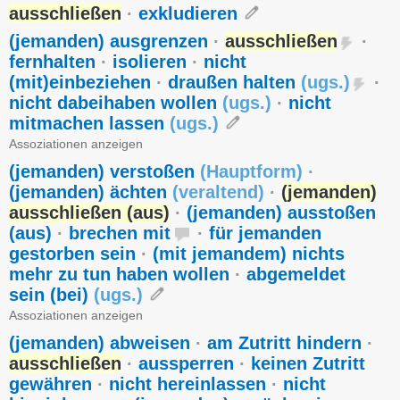
ausschließen
·
exkludieren
(jemanden) ausgrenzen
·
ausschließen
·
fernhalten
·
isolieren
·
nicht
(mit)einbeziehen
·
draußen halten
(
ugs.
)
·
nicht dabeihaben wollen
(
ugs.
)
·
nicht
mitmachen lassen
(
ugs.
)
Assoziationen anzeigen
(jemanden) verstoßen
(
Hauptform
)
·
(jemanden) ächten
(
veraltend
)
·
(jemanden)
ausschließen (aus)
·
(jemanden) ausstoßen
(aus)
·
brechen mit
·
für jemanden
gestorben sein
·
(mit jemandem) nichts
mehr zu tun haben wollen
·
abgemeldet
sein (bei)
(
ugs.
)
Assoziationen anzeigen
(jemanden) abweisen
·
am Zutritt hindern
·
ausschließen
·
aussperren
·
keinen Zutritt
gewähren
·
nicht hereinlassen
·
nicht