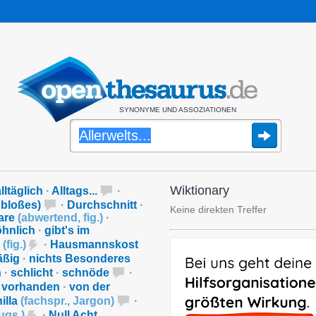
SYNONYME UND ASSOZIATIONEN
Wiktionary
lltäglich
·
Alltags...
·
 bloßes)
·
Durchschnitt
·
Keine direkten Treffer
are
(
abwertend
,
fig.
)
·
hnlich
·
gibt's im
h
(
fig.
)
·
Hausmannskost
äßig
·
nichts Besonderes
n
·
schlicht
·
schnöde
·
l vorhanden
·
von der
illa
(
fachspr.
,
Jargon
)
·
ugs.
)
·
Null Acht