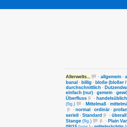
Allerwelts...
·
allgemein
·
a
banal
·
billig
·
bloße (bloßer /
durchschnittlich
·
Dutzendw
einfach (nur)
·
gemein
·
gewö
Überfluss
·
handelsüblic
(
fig.
)
·
Mittelmaß
·
mittelm
·
normal
·
ordinär
·
profa
seriell
·
Standard
·
überal
Stange
(
fig.
)
·
Plain Van
08/15
(
ugs.
)
·
mittelprächtig
(