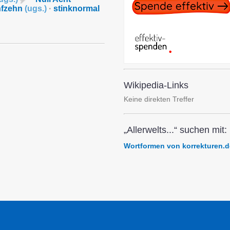
nfzehn
(
ugs.
)
·
stinknormal
Wikipedia-Links
Keine direkten Treffer
„Allerwelts...“ suchen mit:
Wortformen von korrekturen.d