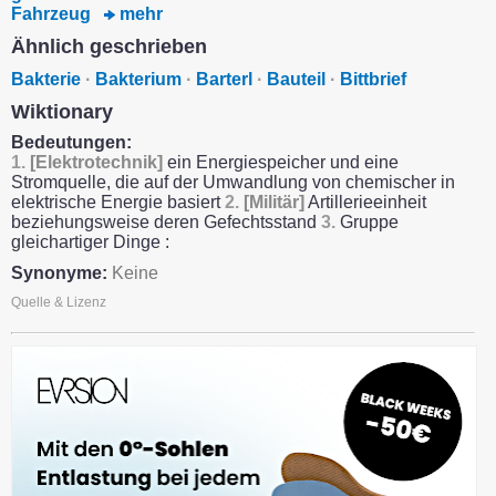
Fahrzeug
mehr
Ähnlich geschrieben
Bakterie
·
Bakterium
·
Barterl
·
Bauteil
·
Bittbrief
Wiktionary
Bedeutungen:
1.
[Elektrotechnik]
ein Energiespeicher und eine
Stromquelle, die auf der Umwandlung von chemischer in
elektrische Energie basiert
2.
[Militär]
Artillerieeinheit
beziehungsweise deren Gefechtsstand
3.
Gruppe
gleichartiger Dinge :
Synonyme:
Keine
Quelle & Lizenz