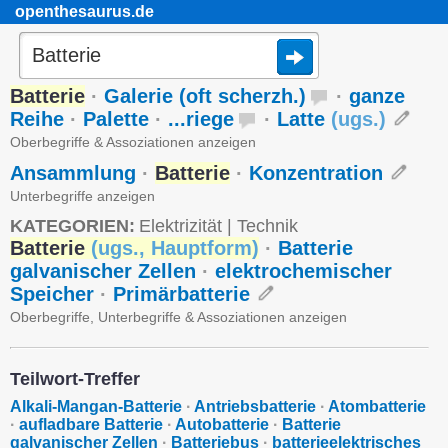
openthesaurus.de
Batterie
·
Galerie (oft scherzh.)
·
ganze
Reihe
·
Palette
·
...riege
·
Latte
(
ugs.
)
Oberbegriffe & Assoziationen anzeigen
Ansammlung
·
Batterie
·
Konzentration
Unterbegriffe anzeigen
KATEGORIEN:
Elektrizität
|
Technik
Batterie
(
ugs.
,
Hauptform
)
·
Batterie
galvanischer Zellen
·
elektrochemischer
Speicher
·
Primärbatterie
Oberbegriffe, Unterbegriffe & Assoziationen anzeigen
Teilwort-Treffer
Alkali-Mangan-Batterie
·
Antriebsbatterie
·
Atombatterie
·
aufladbare Batterie
·
Autobatterie
·
Batterie
galvanischer Zellen
·
Batteriebus
·
batterieelektrisches