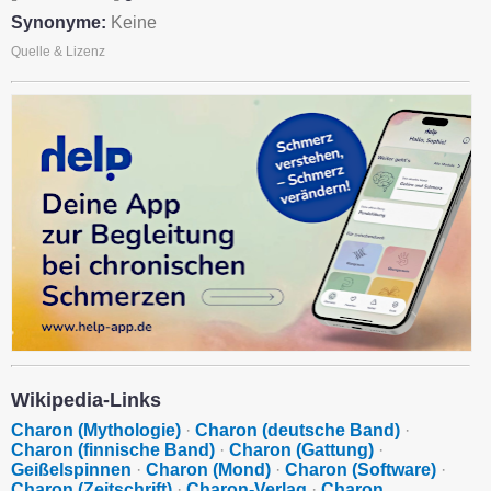
Synonyme:
Keine
Quelle & Lizenz
Wikipedia-Links
Charon (Mythologie)
·
Charon (deutsche Band)
·
Charon (finnische Band)
·
Charon (Gattung)
·
Geißelspinnen
·
Charon (Mond)
·
Charon (Software)
·
Charon (Zeitschrift)
·
Charon-Verlag
·
Charon