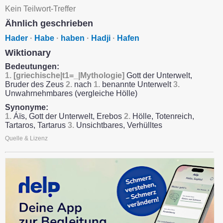
Kein Teilwort-Treffer
Ähnlich geschrieben
Hader
·
Habe
·
haben
·
Hadji
·
Hafen
Wiktionary
Bedeutungen:
1.
[griechische|t1=_|Mythologie]
Gott der Unterwelt,
Bruder des Zeus
2.
nach
1.
benannte Unterwelt
3.
Unwahrnehmbares (vergleiche Hölle)
Synonyme:
1.
Áïs, Gott der Unterwelt, Erebos
2.
Hölle, Totenreich,
Tartaros, Tartarus
3.
Unsichtbares, Verhülltes
Quelle & Lizenz