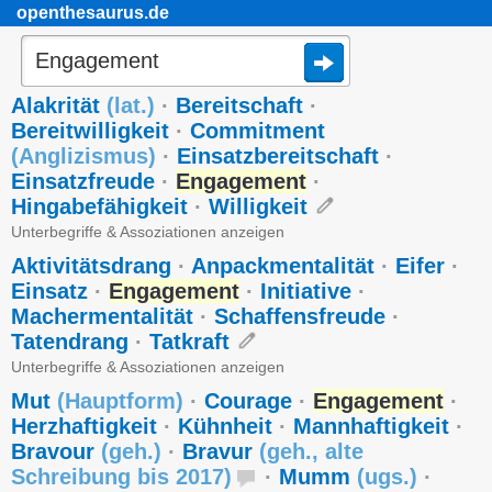
openthesaurus.de
Alakrität
(
lat.
)
·
Bereitschaft
·
Bereitwilligkeit
·
Commitment
(
Anglizismus
)
·
Einsatzbereitschaft
·
Einsatzfreude
·
Engagement
·
Hingabefähigkeit
·
Willigkeit
Unterbegriffe & Assoziationen anzeigen
Aktivitätsdrang
·
Anpackmentalität
·
Eifer
·
Einsatz
·
Engagement
·
Initiative
·
Machermentalität
·
Schaffensfreude
·
Tatendrang
·
Tatkraft
Unterbegriffe & Assoziationen anzeigen
Mut
(
Hauptform
)
·
Courage
·
Engagement
·
Herzhaftigkeit
·
Kühnheit
·
Mannhaftigkeit
·
Bravour
(
geh.
)
·
Bravur
(
geh.
,
alte
Schreibung bis 2017
)
·
Mumm
(
ugs.
)
·