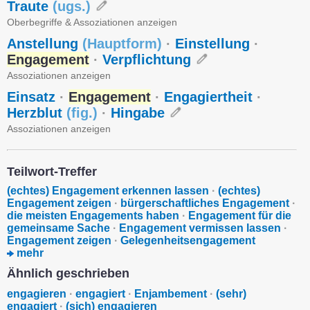
Traute
(
ugs.
)
Oberbegriffe & Assoziationen anzeigen
Anstellung
(
Hauptform
)
·
Einstellung
·
Engagement
·
Verpflichtung
Assoziationen anzeigen
Einsatz
·
Engagement
·
Engagiertheit
·
Herzblut
(
fig.
)
·
Hingabe
Assoziationen anzeigen
Teilwort-Treffer
(echtes) Engagement erkennen lassen
·
(echtes)
Engagement zeigen
·
bürgerschaftliches Engagement
·
die meisten Engagements haben
·
Engagement für die
gemeinsame Sache
·
Engagement vermissen lassen
·
Engagement zeigen
·
Gelegenheitsengagement
mehr
Ähnlich geschrieben
engagieren
·
engagiert
·
Enjambement
·
(sehr)
engagiert
·
(sich) engagieren