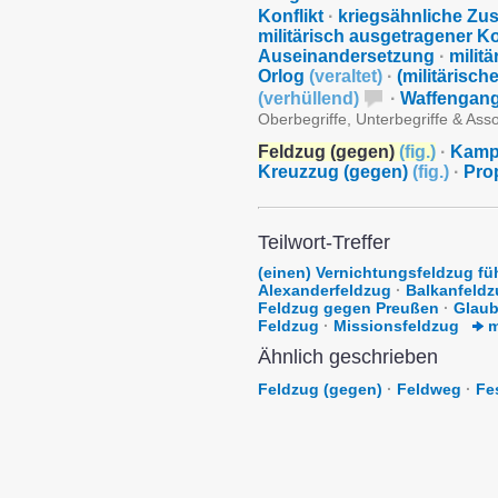
Konflikt
·
kriegsähnliche Zu
militärisch ausgetragener Ko
Auseinandersetzung
·
milit
Orlog
(
veraltet
)
·
(militärisch
(
verhüllend
)
·
Waffengan
Oberbegriffe, Unterbegriffe & Ass
Feldzug (gegen)
(
fig.
)
·
Kamp
Kreuzzug (gegen)
(
fig.
)
·
Pro
Teilwort-Treffer
(einen) Vernichtungsfeldzug fü
Alexanderfeldzug
·
Balkanfeldz
Feldzug gegen Preußen
·
Glaub
Feldzug
·
Missionsfeldzug
m
Ähnlich geschrieben
Feldzug (gegen)
·
Feldweg
·
Fe