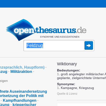
SYNONYME UND ASSOZIATIONEN
Wiktionary
nzsprachlich
,
Hauptform
)
·
Bedeutungen:
szug
·
Militäraktion
·
1.
groß angelegter militärischer 
geplante, zielgerichtete Untern
zeigen
Synonyme:
1.
Kampagne, Kriegszug
fnete Auseinandersetzung
Quelle & Lizenz
ortsetzung der Politik mit
·
Kampfhandlungen
·
tzung
·
kriegerischer