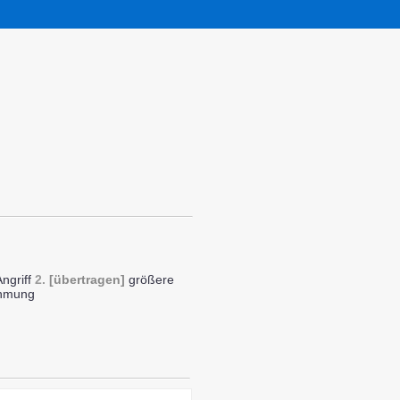
Angriff
2.
[übertragen]
größere
ehmung