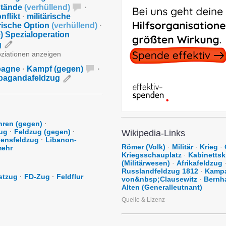
stände
(
verhüllend
)
·
nflikt
·
militärische
ärische Option
(
verhüllend
)
·
e) Spezialoperation
g
oziationen anzeigen
agne
·
Kampf (gegen)
·
pagandafeldzug
hren (gegen)
·
ug
·
Feldzug (gegen)
·
Wikipedia-Links
ensfeldzug
·
Libanon-
Römer (Volk)
·
Militär
·
Krieg
·
ehr
Kriegsschauplatz
·
Kabinettsk
(Militärwesen)
·
Afrikafeldzug
Russlandfeldzug 1812
·
Kamp
stzug
·
FD-Zug
·
Feldflur
von&nbsp;Clausewitz
·
Bernh
Alten (Generalleutnant)
Quelle & Lizenz