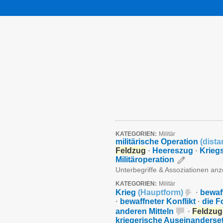
KATEGORIEN:
Militär
militärische Operation
(
dista
Feldzug
·
Heereszug
·
Krieg
Militäroperation
Unterbegriffe & Assoziationen an
KATEGORIEN:
Militär
Krieg
(
Hauptform
)
·
bewaf
·
bewaffneter Konflikt
·
die F
anderen Mitteln
·
Feldzug
kriegerische Auseinanderse