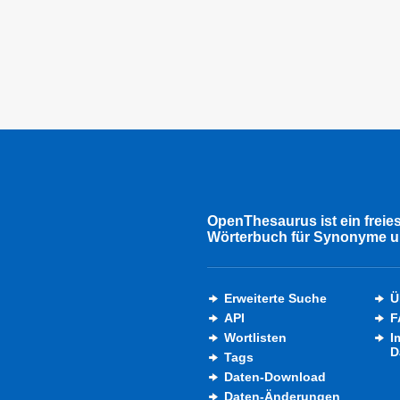
OpenThesaurus ist ein freie
Wörterbuch für Synonyme u
Erweiterte Suche
Ü
API
F
Wortlisten
I
D
Tags
Daten-Download
Daten-Änderungen