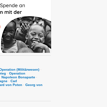
Operation (Militärwesen)
·
rieg
·
Operation
·
Napoleon Bonaparte
·
agne
·
Carl
ard von Poten
·
Georg von