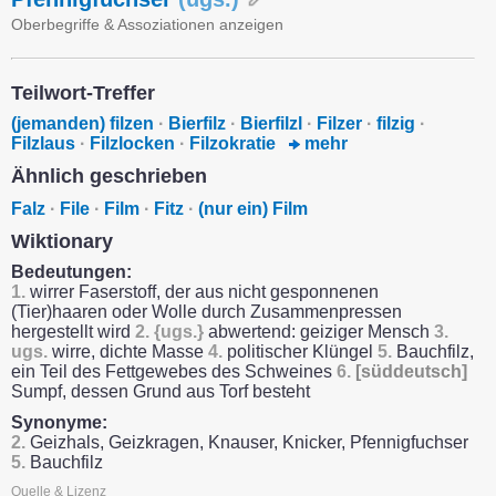
Oberbegriffe & Assoziationen anzeigen
Teilwort-Treffer
(jemanden) filzen
·
Bierfilz
·
Bierfilzl
·
Filzer
·
filzig
·
Filzlaus
·
Filzlocken
·
Filzokratie
mehr
Ähnlich geschrieben
Falz
·
File
·
Film
·
Fitz
·
(nur ein) Film
Wiktionary
Bedeutungen:
1.
wirrer Faserstoff, der aus nicht gesponnenen
(Tier)haaren oder Wolle durch Zusammenpressen
hergestellt wird
2.
{ugs.}
abwertend: geiziger Mensch
3.
ugs.
wirre, dichte Masse
4.
politischer Klüngel
5.
Bauchfilz,
ein Teil des Fettgewebes des Schweines
6.
[süddeutsch]
Sumpf, dessen Grund aus Torf besteht
Synonyme:
2.
Geizhals, Geizkragen, Knauser, Knicker, Pfennigfuchser
5.
Bauchfilz
Quelle & Lizenz