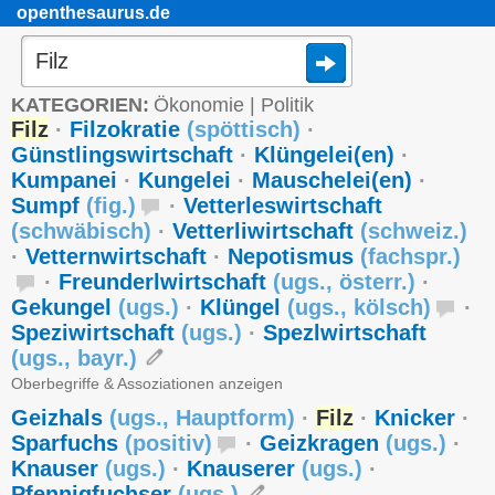
openthesaurus.de
KATEGORIEN:
Ökonomie
|
Politik
Filz
·
Filzokratie
(
spöttisch
)
·
Günstlingswirtschaft
·
Klüngelei(en)
·
Kumpanei
·
Kungelei
·
Mauschelei(en)
·
Sumpf
(
fig.
)
·
Vetterleswirtschaft
(
schwäbisch
)
·
Vetterliwirtschaft
(
schweiz.
)
·
Vetternwirtschaft
·
Nepotismus
(
fachspr.
)
·
Freunderlwirtschaft
(
ugs.
,
österr.
)
·
Gekungel
(
ugs.
)
·
Klüngel
(
ugs.
,
kölsch
)
·
Speziwirtschaft
(
ugs.
)
·
Spezlwirtschaft
(
ugs.
,
bayr.
)
Oberbegriffe & Assoziationen anzeigen
Geizhals
(
ugs.
,
Hauptform
)
·
Filz
·
Knicker
·
Sparfuchs
(
positiv
)
·
Geizkragen
(
ugs.
)
·
Knauser
(
ugs.
)
·
Knauserer
(
ugs.
)
·
Pfennigfuchser
(
ugs.
)