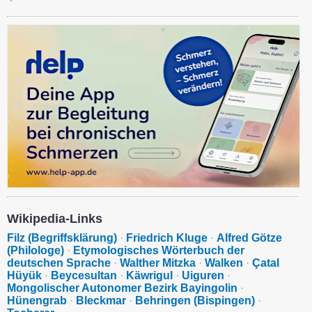
Wikipedia-Links
Filz (Begriffsklärung)
·
Friedrich Kluge
·
Alfred Götze
(Philologe)
·
Etymologisches Wörterbuch der
deutschen Sprache
·
Walther Mitzka
·
Walken
·
Çatal
Hüyük
·
Beycesultan
·
Käwrigul
·
Uiguren
·
Mongolischer Autonomer Bezirk Bayingolin
·
Hünengrab
·
Bleckmar
·
Behringen (Bispingen)
·