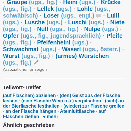
·
Graupe
(
ugs.
,
fig.
)
·
Heini
(
ugs.
)
·
Krücke
(
ugs.
,
fig.
)
·
Lellek
(
ugs.
)
·
Lohle
(
ugs.
,
schwäbisch
)
·
Loser
(
ugs.
,
engl.
)
·
Lulli
(
ugs.
)
·
Lusche
(
ugs.
)
·
Luschi
(
ugs.
)
·
Niete
(
ugs.
,
fig.
)
·
Null
(
ugs.
,
fig.
)
·
Nulpe
(
ugs.
)
·
Opfer
(
ugs.
,
fig.
,
jugendsprachlich
)
·
Pfeife
(
ugs.
,
fig.
)
·
Pfeifenheini
(
ugs.
)
·
Schwachmat
(
ugs.
)
·
Waserl
(
ugs.
,
österr.
)
·
Wurst
(
ugs.
,
fig.
)
·
(armes) Würstchen
(
ugs.
,
fig.
)
Assoziationen anzeigen
Teilwort-Treffer
(auf Flaschen) abziehen
·
(den) Geist aus der Flasche
lassen
·
(eine Flasche Wein o.ä.) verpitschen
·
(sich) an
der Bierflasche festhalten
·
(wieder) zur Flasche greifen
·
an der Flasche hängen
·
Atemluftflasche
·
auf
Flaschen ziehen
mehr
Ähnlich geschrieben