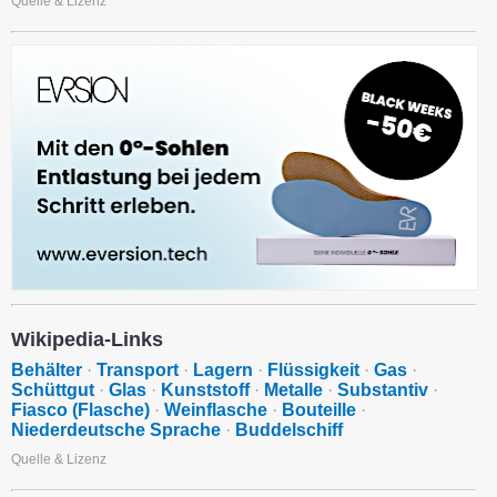
Quelle & Lizenz
Wikipedia-Links
Behälter
·
Transport
·
Lagern
·
Flüssigkeit
·
Gas
·
Schüttgut
·
Glas
·
Kunststoff
·
Metalle
·
Substantiv
·
Fiasco (Flasche)
·
Weinflasche
·
Bouteille
·
Niederdeutsche Sprache
·
Buddelschiff
Quelle & Lizenz