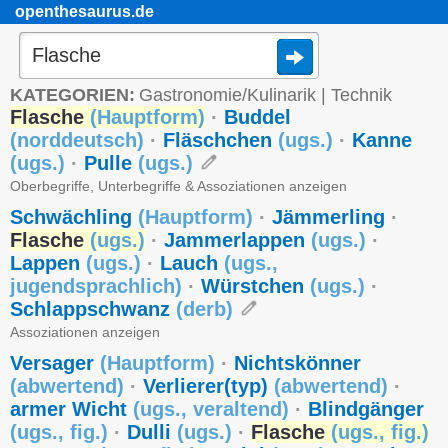
openthesaurus.de
KATEGORIEN:
Gastronomie/Kulinarik
|
Technik
Flasche
(
Hauptform
)
·
Buddel
(
norddeutsch
)
·
Fläschchen
(
ugs.
)
·
Kanne
(
ugs.
)
·
Pulle
(
ugs.
)
Oberbegriffe, Unterbegriffe & Assoziationen anzeigen
Schwächling
(
Hauptform
)
·
Jämmerling
·
Flasche
(
ugs.
)
·
Jammerlappen
(
ugs.
)
·
Lappen
(
ugs.
)
·
Lauch
(
ugs.
,
jugendsprachlich
)
·
Würstchen
(
ugs.
)
·
Schlappschwanz
(
derb
)
Assoziationen anzeigen
Versager
(
Hauptform
)
·
Nichtskönner
(
abwertend
)
·
Verlierer(typ)
(
abwertend
)
·
armer Wicht
(
ugs.
,
veraltend
)
·
Blindgänger
(
ugs.
,
fig.
)
·
Dulli
(
ugs.
)
·
Flasche
(
ugs.
,
fig.
)