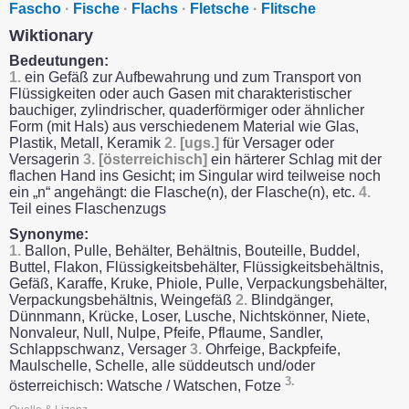
Fascho
·
Fische
·
Flachs
·
Fletsche
·
Flitsche
Wiktionary
Bedeutungen:
1.
ein Gefäß zur Aufbewahrung und zum Transport von
Flüssigkeiten oder auch Gasen mit charakteristischer
bauchiger, zylindrischer, quaderförmiger oder ähnlicher
Form (mit Hals) aus verschiedenem Material wie Glas,
Plastik, Metall, Keramik
2.
[ugs.]
für Versager oder
Versagerin
3.
[österreichisch]
ein härterer Schlag mit der
flachen Hand ins Gesicht; im Singular wird teilweise noch
ein „n“ angehängt: die Flasche(n), der Flasche(n), etc.
4.
Teil eines Flaschenzugs
Synonyme:
1.
Ballon, Pulle, Behälter, Behältnis, Bouteille, Buddel,
Buttel, Flakon, Flüssigkeitsbehälter, Flüssigkeitsbehältnis,
Gefäß, Karaffe, Kruke, Phiole, Pulle, Verpackungsbehälter,
Verpackungsbehältnis, Weingefäß
2.
Blindgänger,
Dünnmann, Krücke, Loser, Lusche, Nichtskönner, Niete,
Nonvaleur, Null, Nulpe, Pfeife, Pflaume, Sandler,
Schlappschwanz, Versager
3.
Ohrfeige, Backpfeife,
Maulschelle, Schelle, alle süddeutsch und/oder
3.
österreichisch: Watsche / Watschen, Fotze