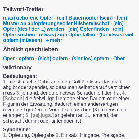
Teilwort-Treffer
(das) geborene Opfer
·
(ein) Bauernopfer (sein)
·
(ein)
Muster an aufopferungsvoller Hilsbereitschaf
·
(ein)
Opfer (des / der ...) werden
·
(ein) Opfer finden
·
(ein)
Opfer suchen
·
(etwas) zum Opfer fallen
·
(für etwas) viel
opfern (müssen)
mehr
Ähnlich geschrieben
Oper
·
opfern
·
(sich) opfern
·
(sinnlos) opfern
·
Ober
Wiktionary
Bedeutungen:
1.
meist rituelle Gabe an einen Gott
2.
etwas, das man
abgibt oder spendet, so dass man selbst darauf verzichten
muss
3.
jemand, der durch etwas Schaden erlitten hat
4.
[Schach]
die freiwillige Hergabe eines Bauern oder einer
Figur in der Erwartung, dadurch einen andersartigen
(eventuell größeren) Vorteil zu erreichen (Kompensation
erlangen)
5.
[pej.|ugs.]
angelehnt an
3.
, jemand, der
schwach, dumm oder unterlegen ist
Synonyme:
1.
Opferung, Opfergabe
2.
Einsatz, Hingabe, Preisgabe,