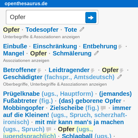
openthesaurus.de
Opfer
·
Todesopfer
·
Tote
Unterbegriffe & Assoziationen anzeigen
Einbuße
·
Einschränkung
·
Entbehrung
·
Mangel
·
Opfer
·
Schmälerung
Assoziationen anzeigen
Betroffener
·
Leidtragender
·
Opfer
·
Geschädigter
(
fachspr.
,
Amtsdeutsch
)
Oberbegriffe, Unterbegriffe & Assoziationen anzeigen
Prügelknabe
(
ugs.
,
Hauptform
)
·
(jemandes)
Fußabtreter
(
fig.
)
·
(das) geborene Opfer
·
Mobbingopfer
·
Zielscheibe
(
fig.
)
·
immer
auf die Kleinen!
(
ugs.
,
Spruch
,
scherzhaft-
ironisch
)
·
mit mir kann man's ja machen
(
ugs.
,
Spruch
)
·
Opfer
(
ugs.
,
jugendsprachlich
)
·
Schlagball
(
ugs.
)
·