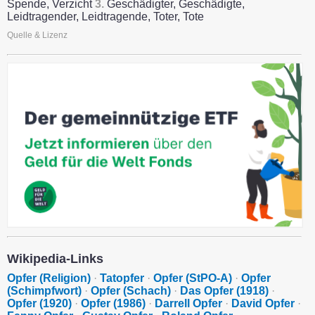
Spende, Verzicht
3.
Geschädigter, Geschädigte,
Leidtragender, Leidtragende, Toter, Tote
Quelle & Lizenz
Wikipedia-Links
Opfer (Religion)
·
Tatopfer
·
Opfer (StPO-A)
·
Opfer
(Schimpfwort)
·
Opfer (Schach)
·
Das Opfer (1918)
·
Opfer (1920)
·
Opfer (1986)
·
Darrell Opfer
·
David Opfer
·