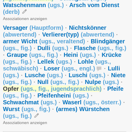
Watschenmann
(
ugs.
)
·
Arsch vom Dienst
(
derb
)
Assoziationen anzeigen
Versager
(
Hauptform
)
·
Nichtskönner
(
abwertend
)
·
Verlierer(typ)
(
abwertend
)
·
armer Wicht
(
ugs.
,
veraltend
)
·
Blindgänger
(
ugs.
,
fig.
)
·
Dulli
(
ugs.
)
·
Flasche
(
ugs.
,
fig.
)
·
Graupe
(
ugs.
,
fig.
)
·
Heini
(
ugs.
)
·
Krücke
(
ugs.
,
fig.
)
·
Lellek
(
ugs.
)
·
Lohle
(
ugs.
,
schwäbisch
)
·
Loser
(
ugs.
,
engl.
)
·
Lulli
(
ugs.
)
·
Lusche
(
ugs.
)
·
Luschi
(
ugs.
)
·
Niete
(
ugs.
,
fig.
)
·
Null
(
ugs.
,
fig.
)
·
Nulpe
(
ugs.
)
·
Opfer
(
ugs.
,
fig.
,
jugendsprachlich
)
·
Pfeife
(
ugs.
,
fig.
)
·
Pfeifenheini
(
ugs.
)
·
Schwachmat
(
ugs.
)
·
Waserl
(
ugs.
,
österr.
)
·
Wurst
(
ugs.
,
fig.
)
·
(armes) Würstchen
(
ugs.
,
fig.
)
Assoziationen anzeigen