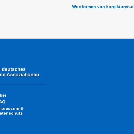
Wortformen von korrekturen.d
s deutsches
nd Assoziationen.
ber
AQ
mpressum &
atenschutz