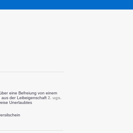
über eine Befreiung von einem
g aus der Leibeigenschaft
2.
ugs.
weise Unerlaubtes
ersilschein