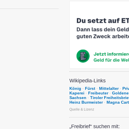
Wikipedia-Links
König
·
Fürst
·
Mittelalter
·
Pri
Kaperei
·
Freibeuter
·
Goldener
Sachsen
·
Tiroler Freiheitsbrie
Heinz Burmeister
·
Magna Car
Quelle & Lizenz
„Freibrief“ suchen mit: