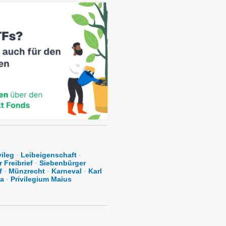
vileg
·
Leibeigenschaft
·
 Freibrief
·
Siebenbürger
f
·
Münzrecht
·
Karneval
·
Karl
ta
·
Privilegium Maius