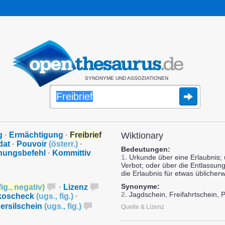
SYNONYME UND ASSOZIATIONEN
g
·
Ermächtigung
·
Freibrief
Wiktionary
dat
·
Pouvoir
(
österr.
)
·
Bedeutungen:
ehungsbefehl
·
Kommittiv
1.
Urkunde über eine Erlaubnis; 
Verbot; oder über die Entlassun
die Erlaubnis für etwas üblicher
Synonyme:
fig.
,
negativ
)
·
Lizenz
2.
Jagdschein, Freifahrtschein, P
koscheck
(
ugs.
,
fig.
)
·
ersilschein
(
ugs.
,
fig.
)
Quelle & Lizenz