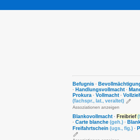
Befugnis
·
Bevollmächtigun
·
Handlungsvollmacht
·
Man
Prokura
·
Vollmacht
·
Vollzi
(
fachspr.
,
lat.
,
veraltet
)
Assoziationen anzeigen
Blankovollmacht
·
Freibrief
(
·
Carte blanche
(
geh.
)
·
Blan
Freifahrtschein
(
ugs.
,
fig.
)
·
P