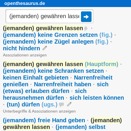
openthesaurus.de
(jemanden) gewähren lassen
·
(jemandem) keine Grenzen setzen
(
fig.
)
·
(jemandem) keine Zügel anlegen
(
fig.
)
·
nicht hindern
Assoziationen anzeigen
(jemanden) gewähren lassen
(
Hauptform
)
·
(jemandem) keine Schranken setzen
·
keinen Einhalt gebieten
·
Narrenfreiheit
genießen
·
Narrenfreiheit haben
·
sich
(etwas) erlauben dürfen
·
sich
herausnehmen dürfen
·
sich leisten können
·
(tun) dürfen
(
ugs.
)
Unterbegriffe & Assoziationen anzeigen
(jemandem) freie Hand geben
·
(jemanden)
gewähren lassen
·
(jemanden) selbst