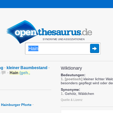
SYNONYME UND ASSOZIATIONEN
ng
·
kleiner Baumbestand
·
Wiktionary
)
·
Hain
(
geh.
,
Bedeutungen:
1.
[poetisch]
kleiner lichter Wal
besonders gepflegt wird oder der
Synonyme:
1.
Gehölz, Wäldchen
Quelle & Lizenz
Hainburger Pforte
·