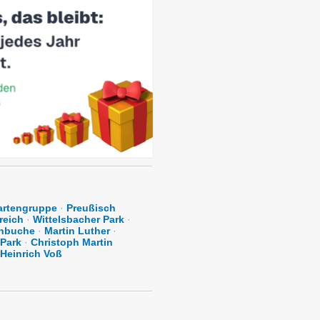
rtengruppe
·
Preußisch
reich
·
Wittelsbacher Park
·
nbuche
·
Martin Luther
·
Park
·
Christoph Martin
Heinrich Voß