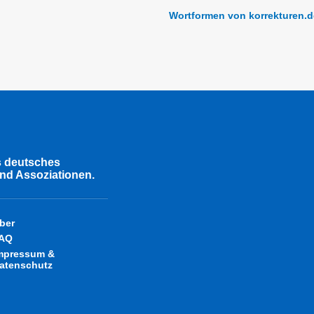
Wortformen von korrekturen.d
s deutsches
nd Assoziationen.
ber
AQ
mpressum &
atenschutz