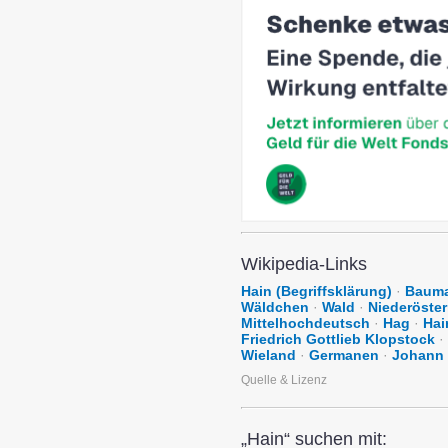
Wikipedia-Links
Hain (Begriffsklärung)
·
Bauma
Wäldchen
·
Wald
·
Niederöster
Mittelhochdeutsch
·
Hag
·
Hai
Friedrich Gottlieb Klopstock
·
Wieland
·
Germanen
·
Johann 
Quelle & Lizenz
„Hain“ suchen mit: