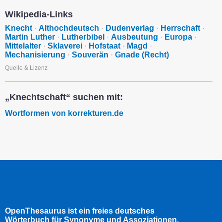
Wikipedia-Links
Knecht
·
Althochdeutsch
·
Dudenverlag
·
Herrschaft
·
Martin Luther
·
Lutherbibel
·
Ausbeutung
·
Europa
·
Mittelalter
·
Sklaverei
·
Hofstaat
·
Magd
·
Mechanisierung
·
Souverän
·
Gnade (Recht)
Quelle & Lizenz
„Knechtschaft“ suchen mit:
Wortformen von korrekturen.de
OpenThesaurus ist ein freies deutsches
Wörterbuch für Synonyme und Assoziationen.