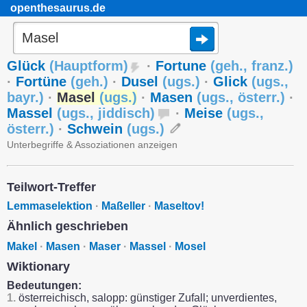
openthesaurus.de
Glück
(
Hauptform
)
·
Fortune
(
geh.
,
franz.
)
·
Fortüne
(
geh.
)
·
Dusel
(
ugs.
)
·
Glick
(
ugs.
,
bayr.
)
·
Masel
(
ugs.
)
·
Masen
(
ugs.
,
österr.
)
·
Massel
(
ugs.
,
jiddisch
)
·
Meise
(
ugs.
,
österr.
)
·
Schwein
(
ugs.
)
Unterbegriffe & Assoziationen anzeigen
Teilwort-Treffer
Lemmaselektion
·
Maßeller
·
Maseltov!
Ähnlich geschrieben
Makel
·
Masen
·
Maser
·
Massel
·
Mosel
Wiktionary
Bedeutungen:
1.
österreichisch, salopp: günstiger Zufall; unverdientes,