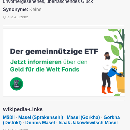
unvorhergesehenes, überraschendes Glück
Synonyme:
Keine
Quelle & Lizenz
Wikipedia-Links
Mäßli
·
Masel (Sprakensehl)
·
Masel (Gorkha)
·
Gorkha
(Distrikt)
·
Dennis Masel
·
Isaak Jakowlewitsch Masel