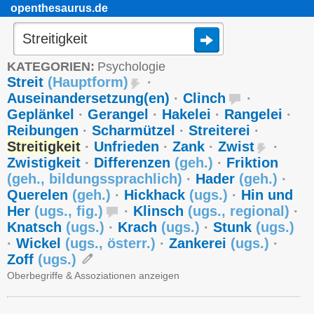
openthesaurus.de
KATEGORIEN:
Psychologie
Streit
(
Hauptform
)
·
Auseinandersetzung(en)
·
Clinch
·
Geplänkel
·
Gerangel
·
Hakelei
·
Rangelei
·
Reibungen
·
Scharmützel
·
Streiterei
·
Streitigkeit
·
Unfrieden
·
Zank
·
Zwist
·
Zwistigkeit
·
Differenzen
(
geh.
)
·
Friktion
(
geh.
,
bildungssprachlich
)
·
Hader
(
geh.
)
·
Querelen
(
geh.
)
·
Hickhack
(
ugs.
)
·
Hin und
Her
(
ugs.
,
fig.
)
·
Klinsch
(
ugs.
,
regional
)
·
Knatsch
(
ugs.
)
·
Krach
(
ugs.
)
·
Stunk
(
ugs.
)
·
Wickel
(
ugs.
,
österr.
)
·
Zankerei
(
ugs.
)
·
Zoff
(
ugs.
)
Oberbegriffe & Assoziationen anzeigen