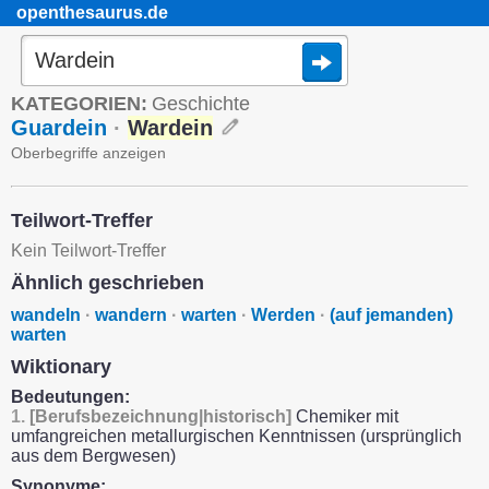
openthesaurus.de
KATEGORIEN:
Geschichte
Guardein
·
Wardein
Oberbegriffe anzeigen
Teilwort-Treffer
Kein Teilwort-Treffer
Ähnlich geschrieben
wandeln
·
wandern
·
warten
·
Werden
·
(auf jemanden)
warten
Wiktionary
Bedeutungen:
1.
[Berufsbezeichnung|historisch]
Chemiker mit
umfangreichen metallurgischen Kenntnissen (ursprünglich
aus dem Bergwesen)
Synonyme: