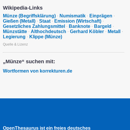
Wikipedia-Links
Münze (Begriffsklärung)
·
Numismatik
·
Einprägen
·
Gießen (Metall)
·
Staat
·
Emission (Wirtschaft)
·
Gesetzliches Zahlungsmittel
·
Banknote
·
Bargeld
·
Münzstätte
·
Althochdeutsch
·
Gerhard Köbler
·
Metall
·
Legierung
·
Klippe (Münze)
Quelle & Lizenz
„Münze“ suchen mit:
Wortformen von korrekturen.de
OpenThesaurus ist ein freies deutsches