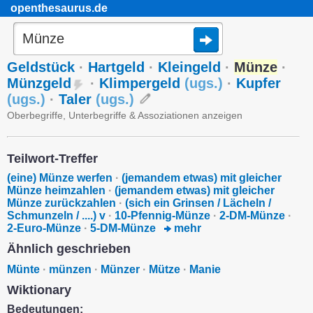
openthesaurus.de
Geldstück
·
Hartgeld
·
Kleingeld
·
Münze
·
Münzgeld
·
Klimpergeld
(
ugs.
)
·
Kupfer
(
ugs.
)
·
Taler
(
ugs.
)
Oberbegriffe, Unterbegriffe & Assoziationen anzeigen
Teilwort-Treffer
(eine) Münze werfen
·
(jemandem etwas) mit gleicher
Münze heimzahlen
·
(jemandem etwas) mit gleicher
Münze zurückzahlen
·
(sich ein Grinsen / Lächeln /
Schmunzeln / ....) v
·
10-Pfennig-Münze
·
2-DM-Münze
·
2-Euro-Münze
·
5-DM-Münze
mehr
Ähnlich geschrieben
Münte
·
münzen
·
Münzer
·
Mütze
·
Manie
Wiktionary
Bedeutungen: