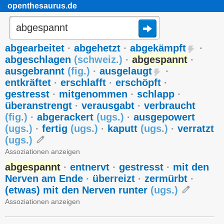
openthesaurus.de
abgearbeitet
·
abgehetzt
·
abgekämpft
·
abgeschlagen
(
schweiz.
)
·
abgespannt
·
ausgebrannt
(
fig.
)
·
ausgelaugt
·
entkräftet
·
erschlafft
·
erschöpft
·
gestresst
·
mitgenommen
·
schlapp
·
überanstrengt
·
verausgabt
·
verbraucht
(
fig.
)
·
abgerackert
(
ugs.
)
·
ausgepowert
(
ugs.
)
·
fertig
(
ugs.
)
·
kaputt
(
ugs.
)
·
verratzt
(
ugs.
)
Assoziationen anzeigen
abgespannt
·
entnervt
·
gestresst
·
mit den
Nerven am Ende
·
überreizt
·
zermürbt
·
(etwas) mit den Nerven runter
(
ugs.
)
Assoziationen anzeigen