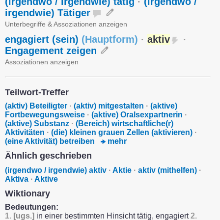
(irgendwo / irgendwie) tätig
·
(irgendwo /
irgendwie) Tätiger
Unterbegriffe & Assoziationen anzeigen
engagiert (sein)
(
Hauptform
)
·
aktiv
·
Engagement zeigen
Assoziationen anzeigen
Teilwort-Treffer
(aktiv) Beteiligter
·
(aktiv) mitgestalten
·
(aktive)
Fortbewegungsweise
·
(aktive) Oralsexpartnerin
·
(aktive) Substanz
·
(Bereich) wirtschaftliche(r)
Aktivitäten
·
(die) kleinen grauen Zellen (aktivieren)
·
(eine Aktivität) betreiben
mehr
Ähnlich geschrieben
(irgendwo / irgendwie) aktiv
·
Aktie
·
aktiv (mithelfen)
·
Aktiva
·
Aktive
Wiktionary
Bedeutungen:
1.
[ugs.]
in einer bestimmten Hinsicht tätig, engagiert
2.