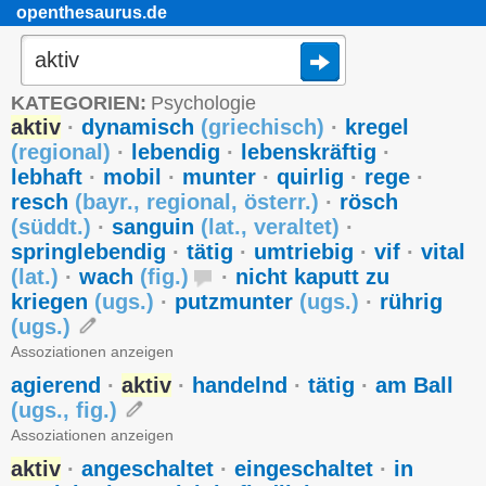
openthesaurus.de
KATEGORIEN:
Psychologie
aktiv
·
dynamisch
(
griechisch
)
·
kregel
(
regional
)
·
lebendig
·
lebenskräftig
·
lebhaft
·
mobil
·
munter
·
quirlig
·
rege
·
resch
(
bayr.
,
regional
,
österr.
)
·
rösch
(
süddt.
)
·
sanguin
(
lat.
,
veraltet
)
·
springlebendig
·
tätig
·
umtriebig
·
vif
·
vital
(
lat.
)
·
wach
(
fig.
)
·
nicht kaputt zu
kriegen
(
ugs.
)
·
putzmunter
(
ugs.
)
·
rührig
(
ugs.
)
Assoziationen anzeigen
agierend
·
aktiv
·
handelnd
·
tätig
·
am Ball
(
ugs.
,
fig.
)
Assoziationen anzeigen
aktiv
·
angeschaltet
·
eingeschaltet
·
in