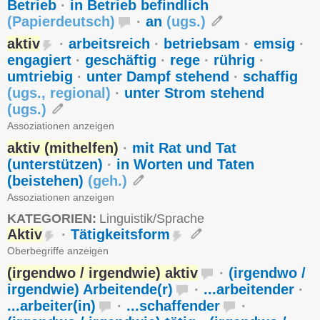
Betrieb
·
in Betrieb befindlich
(
Papierdeutsch
)
·
an
(
ugs.
)
aktiv
·
arbeitsreich
·
betriebsam
·
emsig
·
engagiert
·
geschäftig
·
rege
·
rührig
·
umtriebig
·
unter Dampf stehend
·
schaffig
(
ugs.
,
regional
)
·
unter Strom stehend
(
ugs.
)
Assoziationen anzeigen
aktiv (mithelfen)
·
mit Rat und Tat
(unterstützen)
·
in Worten und Taten
(beistehen)
(
geh.
)
Assoziationen anzeigen
KATEGORIEN:
Linguistik/Sprache
Aktiv
·
Tätigkeitsform
Oberbegriffe anzeigen
(irgendwo / irgendwie) aktiv
·
(irgendwo /
irgendwie) Arbeitende(r)
·
...arbeitender
·
...arbeiter(in)
·
...schaffender
·