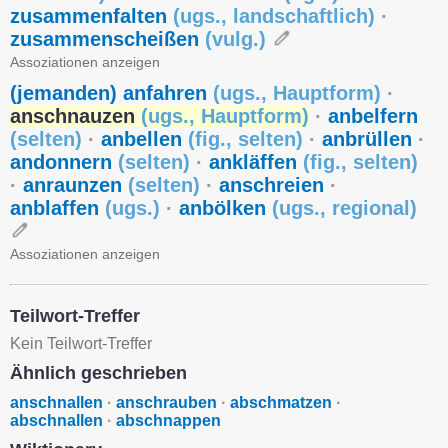
zusammenfalten
(
ugs.
,
landschaftlich
)
·
zusammenscheißen
(
vulg.
)
Assoziationen anzeigen
(jemanden) anfahren
(
ugs.
,
Hauptform
)
·
anschnauzen
(
ugs.
,
Hauptform
)
·
anbelfern
(
selten
)
·
anbellen
(
fig.
,
selten
)
·
anbrüllen
·
andonnern
(
selten
)
·
ankläffen
(
fig.
,
selten
)
·
anraunzen
(
selten
)
·
anschreien
·
anblaffen
(
ugs.
)
·
anbölken
(
ugs.
,
regional
)
Assoziationen anzeigen
Teilwort-Treffer
Kein Teilwort-Treffer
Ähnlich geschrieben
anschnallen
·
anschrauben
·
abschmatzen
·
abschnallen
·
abschnappen