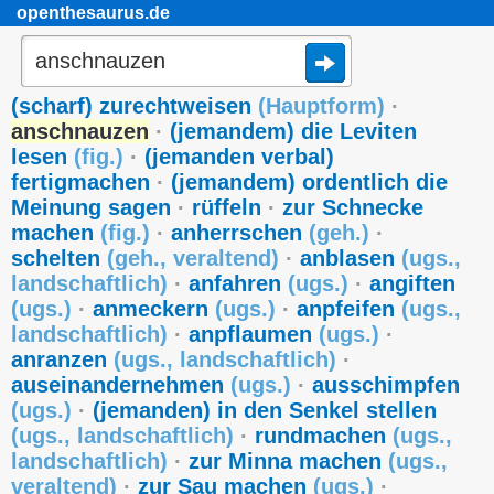
openthesaurus.de
(scharf) zurechtweisen
(
Hauptform
)
·
anschnauzen
·
(jemandem) die Leviten
lesen
(
fig.
)
·
(jemanden verbal)
fertigmachen
·
(jemandem) ordentlich die
Meinung sagen
·
rüffeln
·
zur Schnecke
machen
(
fig.
)
·
anherrschen
(
geh.
)
·
schelten
(
geh.
,
veraltend
)
·
anblasen
(
ugs.
,
landschaftlich
)
·
anfahren
(
ugs.
)
·
angiften
(
ugs.
)
·
anmeckern
(
ugs.
)
·
anpfeifen
(
ugs.
,
landschaftlich
)
·
anpflaumen
(
ugs.
)
·
anranzen
(
ugs.
,
landschaftlich
)
·
auseinandernehmen
(
ugs.
)
·
ausschimpfen
(
ugs.
)
·
(jemanden) in den Senkel stellen
(
ugs.
,
landschaftlich
)
·
rundmachen
(
ugs.
,
landschaftlich
)
·
zur Minna machen
(
ugs.
,
veraltend
)
·
zur Sau machen
(
ugs.
)
·