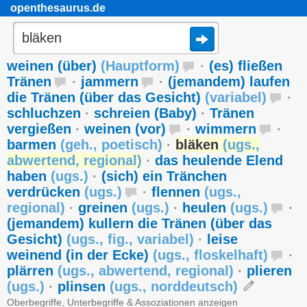
openthesaurus.de
weinen (über)
(
Hauptform
)
·
(es) fließen
Tränen
·
jammern
·
(jemandem) laufen
die Tränen (über das Gesicht)
(
variabel
)
·
schluchzen
·
schreien (Baby)
·
Tränen
vergießen
·
weinen (vor)
·
wimmern
·
barmen
(
geh.
,
poetisch
)
·
bläken
(
ugs.
,
abwertend
,
regional
)
·
das heulende Elend
haben
(
ugs.
)
·
(sich) ein Tränchen
verdrücken
(
ugs.
)
·
flennen
(
ugs.
,
regional
)
·
greinen
(
ugs.
)
·
heulen
(
ugs.
)
·
(jemandem) kullern die Tränen (über das
Gesicht)
(
ugs.
,
fig.
,
variabel
)
·
leise
weinend (in der Ecke)
(
ugs.
,
floskelhaft
)
·
plärren
(
ugs.
,
abwertend
,
regional
)
·
plieren
(
ugs.
)
·
plinsen
(
ugs.
,
norddeutsch
)
Oberbegriffe, Unterbegriffe & Assoziationen anzeigen