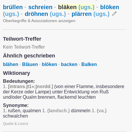
brüllen
·
schreien
·
bläken
(
ugs.
)
·
blöken
(
ugs.
)
·
dröhnen
(
ugs.
)
·
plärren
(
ugs.
)
Oberbegriffe & Assoziationen anzeigen
Teilwort-Treffer
Kein Teilwort-Treffer
Ähnlich geschrieben
blähen
·
Bläuen
·
blöken
·
backen
·
Balken
Wiktionary
Bedeutungen:
1.
[intrans.|t1=;|nordd.]
(von einer Flamme, insbesondere
der Kerze oder Lampe) unter Entwicklung von Ruß
und/oder Qualm brennen, flackernd leuchten
Synonyme:
1.
rußen, qualmen
1.
{landsch.}
dümmeln
1.
{va.}
schwalchen
Quelle & Lizenz