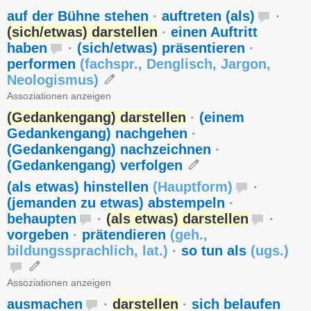
auf der Bühne stehen
·
auftreten (als)
·
(sich/etwas) darstellen
·
einen Auftritt
haben
·
(sich/etwas) präsentieren
·
performen
(
fachspr.
,
Denglisch
,
Jargon
,
Neologismus
)
Assoziationen anzeigen
(Gedankengang) darstellen
·
(einem
Gedankengang) nachgehen
·
(Gedankengang) nachzeichnen
·
(Gedankengang) verfolgen
(als etwas) hinstellen
(
Hauptform
)
·
(jemanden zu etwas) abstempeln
·
behaupten
·
(als etwas) darstellen
·
vorgeben
·
prätendieren
(
geh.
,
bildungssprachlich
,
lat.
)
·
so tun als
(
ugs.
)
Assoziationen anzeigen
ausmachen
·
darstellen
·
sich belaufen