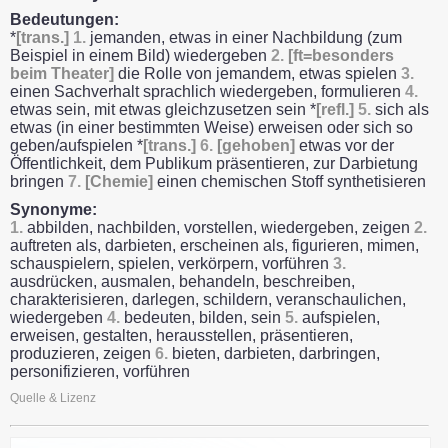
Bedeutungen:
*
[trans.]
1.
jemanden, etwas in einer Nachbildung (zum
Beispiel in einem Bild) wiedergeben
2.
[ft=besonders
beim Theater]
die Rolle von jemandem, etwas spielen
3.
einen Sachverhalt sprachlich wiedergeben, formulieren
4.
etwas sein, mit etwas gleichzusetzen sein *
[refl.]
5.
sich als
etwas (in einer bestimmten Weise) erweisen oder sich so
geben/aufspielen *
[trans.]
6.
[gehoben]
etwas vor der
Öffentlichkeit, dem Publikum präsentieren, zur Darbietung
bringen
7.
[Chemie]
einen chemischen Stoff synthetisieren
Synonyme:
1.
abbilden, nachbilden, vorstellen, wiedergeben, zeigen
2.
auftreten als, darbieten, erscheinen als, figurieren, mimen,
schauspielern, spielen, verkörpern, vorführen
3.
ausdrücken, ausmalen, behandeln, beschreiben,
charakterisieren, darlegen, schildern, veranschaulichen,
wiedergeben
4.
bedeuten, bilden, sein
5.
aufspielen,
erweisen, gestalten, herausstellen, präsentieren,
produzieren, zeigen
6.
bieten, darbieten, darbringen,
personifizieren, vorführen
Quelle & Lizenz