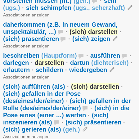
vorstellen müssen (lit.)
(
geh.
)
·
sein
(
ugs.
)
·
sich schimpfen
(
ugs.
,
scherzhaft
)
Assoziationen anzeigen
daherkommen (z.B. in neuem Gewand,
unspektakulär, ...)
·
(sich) darstellen
·
(sich) präsentieren
·
(sich) zeigen
Assoziationen anzeigen
beschreiben
(
Hauptform
)
·
ausführen
·
darlegen
·
darstellen
·
dartun
(
dichterisch
)
·
erläutern
·
schildern
·
wiedergeben
Assoziationen anzeigen
(sich) aufführen (als)
·
(sich) darstellen
·
(sich) gefallen in der Pose
(des/eines/der/einer)
·
(sich) gefallen in der
Rolle (des/eines/der/einer)
·
(sich) in die
Pose eines (einer ...) werfen
·
(sich)
inszenieren (als)
·
(sich) präsentieren
·
(sich) gerieren (als)
(
geh.
)
Assoziationen anzeigen