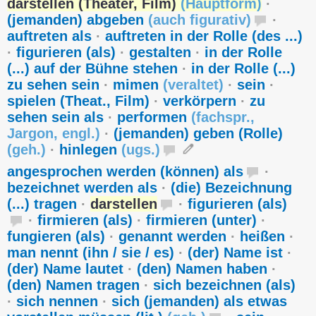
darstellen (Theater, Film)
(
Hauptform
)
·
(jemanden) abgeben
(
auch figurativ
)
·
auftreten als
·
auftreten in der Rolle (des ...)
·
figurieren (als)
·
gestalten
·
in der Rolle
(...) auf der Bühne stehen
·
in der Rolle (...)
zu sehen sein
·
mimen
(
veraltet
)
·
sein
·
spielen (Theat., Film)
·
verkörpern
·
zu
sehen sein als
·
performen
(
fachspr.
,
Jargon
,
engl.
)
·
(jemanden) geben (Rolle)
(
geh.
)
·
hinlegen
(
ugs.
)
angesprochen werden (können) als
·
bezeichnet werden als
·
(die) Bezeichnung
(...) tragen
·
darstellen
·
figurieren (als)
·
firmieren (als)
·
firmieren (unter)
·
fungieren (als)
·
genannt werden
·
heißen
·
man nennt (ihn / sie / es)
·
(der) Name ist
·
(der) Name lautet
·
(den) Namen haben
·
(den) Namen tragen
·
sich bezeichnen (als)
·
sich nennen
·
sich (jemanden) als etwas