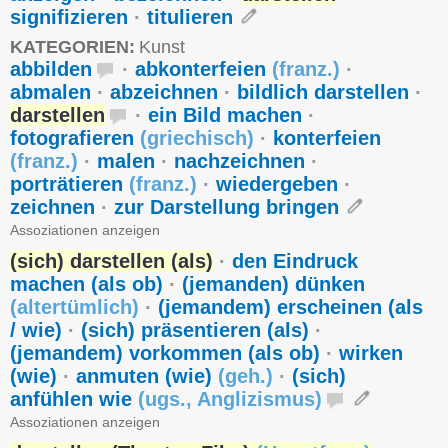
signifizieren
·
titulieren
KATEGORIEN:
Kunst
abbilden
·
abkonterfeien
(
franz.
)
·
abmalen
·
abzeichnen
·
bildlich darstellen
·
darstellen
·
ein Bild machen
·
fotografieren
(
griechisch
)
·
konterfeien
(
franz.
)
·
malen
·
nachzeichnen
·
porträtieren
(
franz.
)
·
wiedergeben
·
zeichnen
·
zur Darstellung bringen
Assoziationen anzeigen
(sich) darstellen (als)
·
den Eindruck
machen (als ob)
·
(jemanden) dünken
(
altertümlich
)
·
(jemandem) erscheinen (als
/ wie)
·
(sich) präsentieren (als)
·
(jemandem) vorkommen (als ob)
·
wirken
(wie)
·
anmuten (wie)
(
geh.
)
·
(sich)
anfühlen wie
(
ugs.
,
Anglizismus
)
Assoziationen anzeigen