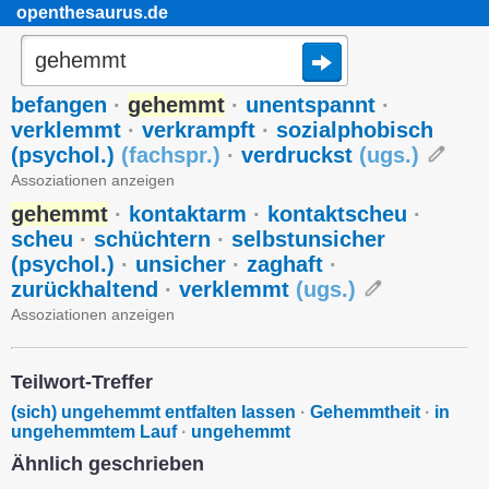
openthesaurus.de
befangen
·
gehemmt
·
unentspannt
·
verklemmt
·
verkrampft
·
sozialphobisch
(psychol.)
(
fachspr.
)
·
verdruckst
(
ugs.
)
Assoziationen anzeigen
gehemmt
·
kontaktarm
·
kontaktscheu
·
scheu
·
schüchtern
·
selbstunsicher
(psychol.)
·
unsicher
·
zaghaft
·
zurückhaltend
·
verklemmt
(
ugs.
)
Assoziationen anzeigen
Teilwort-Treffer
(sich) ungehemmt entfalten lassen
·
Gehemmtheit
·
in
ungehemmtem Lauf
·
ungehemmt
Ähnlich geschrieben