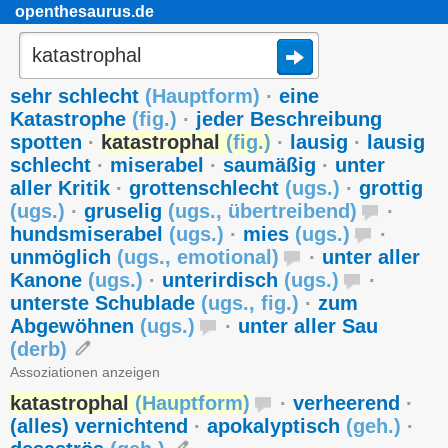
openthesaurus.de
sehr schlecht
(
Hauptform
)
·
eine
Katastrophe
(
fig.
)
·
jeder Beschreibung
spotten
·
katastrophal
(
fig.
)
·
lausig
·
lausig
schlecht
·
miserabel
·
saumäßig
·
unter
aller Kritik
·
grottenschlecht
(
ugs.
)
·
grottig
(
ugs.
)
·
gruselig
(
ugs.
,
übertreibend
)
·
hundsmiserabel
(
ugs.
)
·
mies
(
ugs.
)
·
unmöglich
(
ugs.
,
emotional
)
·
unter aller
Kanone
(
ugs.
)
·
unterirdisch
(
ugs.
)
·
unterste Schublade
(
ugs.
,
fig.
)
·
zum
Abgewöhnen
(
ugs.
)
·
unter aller Sau
(
derb
)
Assoziationen anzeigen
katastrophal
(
Hauptform
)
·
verheerend
·
(alles) vernichtend
·
apokalyptisch
(
geh.
)
·