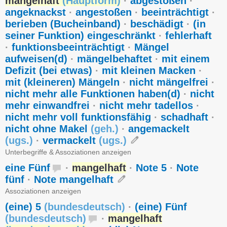
mangelhaft
(
Hauptform
)
·
abgestoßen
·
angeknackst
·
angestoßen
·
beeinträchtigt
·
berieben (Bucheinband)
·
beschädigt
·
(in
seiner Funktion) eingeschränkt
·
fehlerhaft
·
funktionsbeeinträchtigt
·
Mängel
aufweisen(d)
·
mängelbehaftet
·
mit einem
Defizit (bei etwas)
·
mit kleinen Macken
·
mit (kleineren) Mängeln
·
nicht mängelfrei
·
nicht mehr alle Funktionen haben(d)
·
nicht
mehr einwandfrei
·
nicht mehr tadellos
·
nicht mehr voll funktionsfähig
·
schadhaft
·
nicht ohne Makel
(
geh.
)
·
angemackelt
(
ugs.
)
·
vermackelt
(
ugs.
)
Unterbegriffe & Assoziationen anzeigen
eine Fünf
·
mangelhaft
·
Note 5
·
Note
fünf
·
Note mangelhaft
Assoziationen anzeigen
(eine) 5
(
bundesdeutsch
)
·
(eine) Fünf
(
bundesdeutsch
)
·
mangelhaft