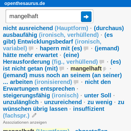
openthesaurus.de
nicht ausreichend
(
Hauptform
)
·
(durchaus)
ausbaufähig
(
ironisch
,
verhüllend
)
·
(es
gibt) Entwicklungsbedarf
(
ironisch
,
variabel
)
·
hapern mit (es)
·
(jemand)
hätte mehr erwartet
·
(eine)
Herausforderung
(
fig.
,
verhüllend
)
·
(es)
ist nicht getan (mit)
·
mangelhaft
·
(jemand) muss noch an seinem (an seiner)
... arbeiten
(
ironisierend
)
·
nicht den
Erwartungen entsprechen
·
steigerungsfähig
(
ironisch
)
·
unter Soll
·
unzulänglich
·
unzureichend
·
zu wenig
·
zu
wünschen übrig lassen
·
insuffizient
(
fachspr.
)
Assoziationen anzeigen