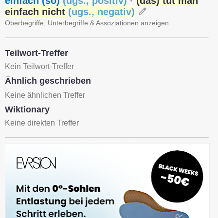
einfach (so)
(
ugs.
,
positiv
)
·
(das) tut man
einfach nicht
(
ugs.
,
negativ
)
Oberbegriffe, Unterbegriffe & Assoziationen anzeigen
Teilwort-Treffer
Kein Teilwort-Treffer
Ähnlich geschrieben
Keine ähnlichen Treffer
Wiktionary
Keine direkten Treffer