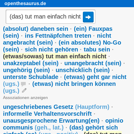
openthesaurus.de
(absolut) daneben sein
·
(ein) Fauxpas
(sein)
·
ins Fettnäpfchen treten
·
nicht
angebracht (sein)
·
(ein absolutes) No-Go
(sein)
·
sich nicht gehören
·
tabu sein
·
(etwas/sowas) tut man einfach nicht
·
unakzeptabel (sein)
·
unangebracht (sein)
·
ungehörig (sein)
·
unschicklich (sein)
·
unterste Schublade
·
(etwas) geht gar nicht
(
ugs.
)
·
(etwas) nicht bringen können
(
ugs.
)
Assoziationen anzeigen
ungeschriebenes Gesetz
(
Hauptform
)
·
informelle Verhaltensvorschrift
·
unausgesprochene Erwartung(en)
·
opinio
communis
(
geh.
,
lat.
)
·
(das) gehört sich