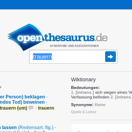
SYNONYME UND ASSOZIATIONEN
Wiktionary
Bedeutungen:
1.
[intrans.]
sich wegen eines Ve
ner Person) beklagen
·
Verfassung befinden
2.
[intrans.
andes Tod) beweinen
·
Synonyme:
Keine
trauern (um)
·
trauern
Quelle & Lizenz
n lassen
(
Redensart
,
fig.
)
·