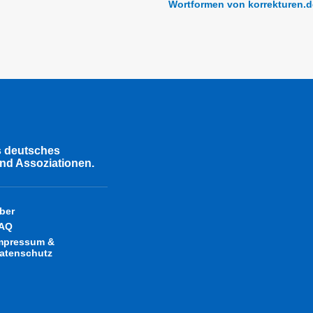
Wortformen von korrekturen.d
s deutsches
nd Assoziationen.
ber
AQ
mpressum &
atenschutz