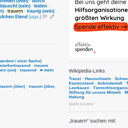
rimiert (sein)
·
durch
ttäuscht (sein)
·
leiden
·
n)
·
trauern
·
traurig (sein)
·
äufchen Elend
(
ugs.
)
mandem / einer Sache)
interhertrauernd
·
trauern
uern (um)
·
trauernd
mehr
Wikipedia-Links
Trauer
·
Hausschwein
·
Schwe
Kastenstand
·
Anbindestall
·
T
trauern (über)
·
trauern (über,
Leerkauen
·
Tierrechtsorganis
Stiftung für unsere Mitwelt
·
M
Haltung
Quelle & Lizenz
„trauern“ suchen mit: