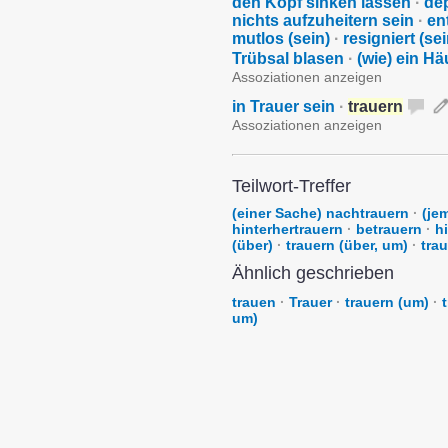
den Kopf sinken lassen
·
dep
nichts aufzuheitern sein
·
en
mutlos (sein)
·
resigniert (sei
Trübsal blasen
·
(wie) ein H
Assoziationen anzeigen
in Trauer sein
·
trauern
Assoziationen anzeigen
Teilwort-Treffer
(einer Sache) nachtrauern
·
(je
hinterhertrauern
·
betrauern
·
h
(über)
·
trauern (über, um)
·
tra
Ähnlich geschrieben
trauen
·
Trauer
·
trauern (um)
·
um)