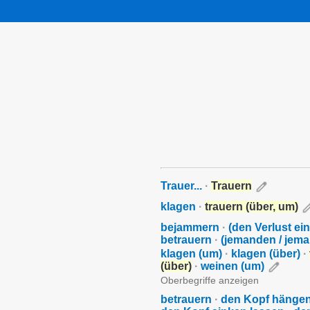
Trauer...
·
Trauern
klagen
·
trauern (über, um)
bejammern
·
(den Verlust ei
betrauern
·
(jemanden / jem
klagen (um)
·
klagen (über)
·
(über)
·
weinen (um)
Oberbegriffe anzeigen
betrauern
·
den Kopf hänge