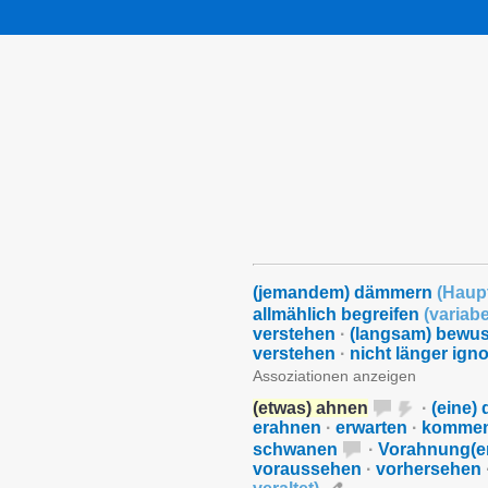
(jemandem) dämmern
(
Haup
allmählich begreifen
(
variabe
verstehen
·
(langsam) bewus
verstehen
·
nicht länger ign
Assoziationen anzeigen
(etwas) ahnen
·
(eine)
erahnen
·
erwarten
·
kommen
schwanen
·
Vorahnung(e
voraussehen
·
vorhersehen