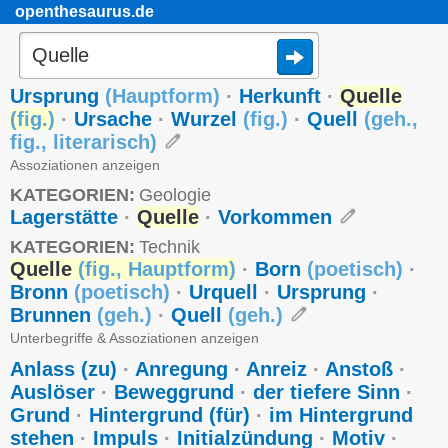
openthesaurus.de
Ursprung
(
Hauptform
)
·
Herkunft
·
Quelle
(
fig.
)
·
Ursache
·
Wurzel
(
fig.
)
·
Quell
(
geh.
,
fig.
,
literarisch
)
Assoziationen anzeigen
KATEGORIEN:
Geologie
Lagerstätte
·
Quelle
·
Vorkommen
KATEGORIEN:
Technik
Quelle
(
fig.
,
Hauptform
)
·
Born
(
poetisch
)
·
Bronn
(
poetisch
)
·
Urquell
·
Ursprung
·
Brunnen
(
geh.
)
·
Quell
(
geh.
)
Unterbegriffe & Assoziationen anzeigen
Anlass (zu)
·
Anregung
·
Anreiz
·
Anstoß
·
Auslöser
·
Beweggrund
·
der tiefere Sinn
·
Grund
·
Hintergrund (für)
·
im Hintergrund
stehen
·
Impuls
·
Initialzündung
·
Motiv
·