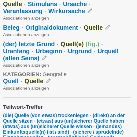
Quelle
·
Stimulans
·
Ursache
·
Veranlassung
·
Wirkursache
Assoziationen anzeigen
Beleg
·
Originaldokument
·
Quelle
Assoziationen anzeigen
(der) letzte Grund
·
Quell(e)
(
fig.
)
·
Uranfang
·
Urbeginn
·
Urgrund
·
Urquell
(allen Seins)
Assoziationen anzeigen
KATEGORIEN:
Geografie
Quell
·
Quelle
Assoziationen anzeigen
Teilwort-Treffer
(die) Quelle (von etwas) trockenlegen
·
(direkt) an der
Quelle sitzen
·
(etwas) aus (un)sicherer Quelle haben
·
(etwas) aus (un)sicherer Quelle wissen
·
(jemandes)
Einkunftsquelle(n) (ist / sind)
·
(sichere / sprudelnde)