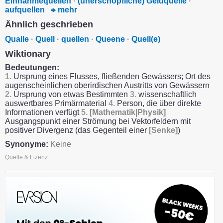
Einnahmequellen
·
(unerschöpfliche) Geldquelle
·
aufquellen
mehr
Ähnlich geschrieben
Qualle
·
Quell
·
quellen
·
Queene
·
Quell(e)
Wiktionary
Bedeutungen:
1.
Ursprung eines Flusses, fließenden Gewässers; Ort des
augenscheinlichen oberirdischen Austritts von Gewässern
2.
Ursprung von etwas Bestimmten
3.
wissenschaftlich
auswertbares Primärmaterial
4.
Person, die über direkte
Informationen verfügt
5.
[Mathematik|Physik]
Ausgangspunkt einer Strömung bei Vektorfeldern mit
positiver Divergenz (das Gegenteil einer
[Senke]
)
Synonyme:
Keine
Quelle & Lizenz