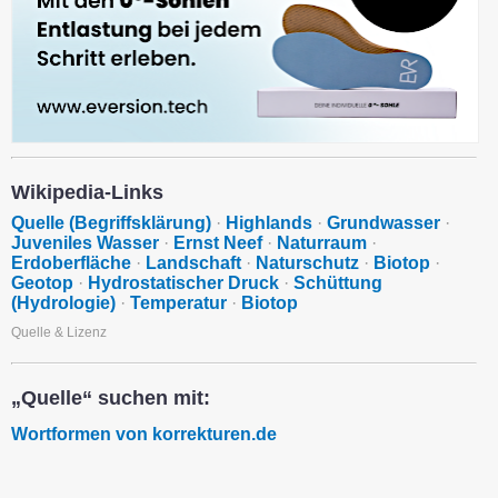
Wikipedia-Links
Quelle (Begriffsklärung)
·
Highlands
·
Grundwasser
·
Juveniles Wasser
·
Ernst Neef
·
Naturraum
·
Erdoberfläche
·
Landschaft
·
Naturschutz
·
Biotop
·
Geotop
·
Hydrostatischer Druck
·
Schüttung
(Hydrologie)
·
Temperatur
·
Biotop
Quelle & Lizenz
„Quelle“ suchen mit:
Wortformen von korrekturen.de