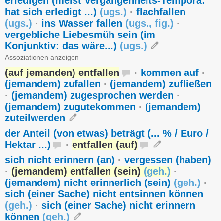
erledigen (meist Vergangenheits-Tempora:
hat sich erledigt ...)
(
ugs.
)
·
flachfallen
(
ugs.
)
·
ins Wasser fallen
(
ugs.
,
fig.
)
·
vergebliche Liebesmüh sein (im
Konjunktiv: das wäre...)
(
ugs.
)
Assoziationen anzeigen
(auf jemanden) entfallen
·
kommen auf
·
(jemandem) zufallen
·
(jemandem) zufließen
·
(jemandem) zugesprochen werden
·
(jemandem) zugutekommen
·
(jemandem)
zuteilwerden
der Anteil (von etwas) beträgt (... % / Euro /
Hektar ...)
·
entfallen (auf)
sich nicht erinnern (an)
·
vergessen (haben)
·
(jemandem) entfallen (sein)
(
geh.
)
·
(jemandem) nicht erinnerlich (sein)
(
geh.
)
·
sich (einer Sache) nicht entsinnen können
(
geh.
)
·
sich (einer Sache) nicht erinnern
können
(
geh.
)