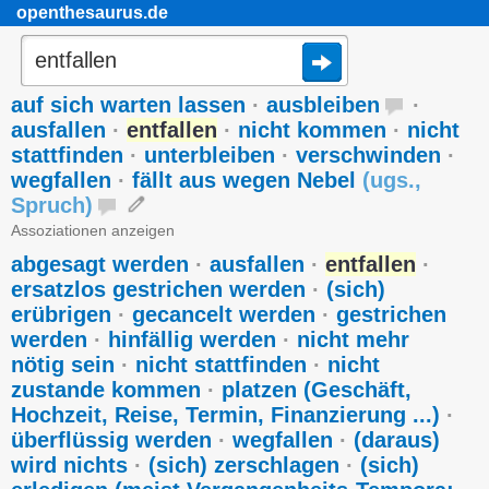
openthesaurus.de
auf sich warten lassen
·
ausbleiben
·
ausfallen
·
entfallen
·
nicht kommen
·
nicht
stattfinden
·
unterbleiben
·
verschwinden
·
wegfallen
·
fällt aus wegen Nebel
(
ugs.
,
Spruch
)
Assoziationen anzeigen
abgesagt werden
·
ausfallen
·
entfallen
·
ersatzlos gestrichen werden
·
(sich)
erübrigen
·
gecancelt werden
·
gestrichen
werden
·
hinfällig werden
·
nicht mehr
nötig sein
·
nicht stattfinden
·
nicht
zustande kommen
·
platzen (Geschäft,
Hochzeit, Reise, Termin, Finanzierung ...)
·
überflüssig werden
·
wegfallen
·
(daraus)
wird nichts
·
(sich) zerschlagen
·
(sich)