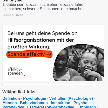
Synonyme:
1.
dabei sein, etwas mit ansehen, etwas erfahren,
mitmachen; schwerer Situationen: durchmachen
Quelle & Lizenz
Wikipedia-Links
Definition
·
Psychologie
·
Verhalten (Psychologie)
·
Mensch
·
Behaviorismus
·
Interaktion
·
Psyche
·
Perspektive
·
Erste-Person-Perspektive
·
Empirisch
·