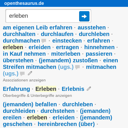
openthesaurus.de
am eigenen Leib erfahren
·
ausstehen
·
durchhalten
·
durchlaufen
·
durchleben
·
durchmachen
·
einstecken
·
erfahren
·
erleben
·
erleiden
·
ertragen
·
hinnehmen
·
in Kauf nehmen
·
miterleben
·
passieren
·
überstehen
·
(jemandem) zustoßen
·
einen
Streifen mitmachen
(
ugs.
)
·
mitmachen
(
ugs.
)
Assoziationen anzeigen
Erfahrung
·
Erleben
·
Erlebnis
Oberbegriffe & Unterbegriffe anzeigen
(jemanden) befallen
·
durchleben
·
durchleiden
·
durchstehen
·
(jemanden)
ereilen
·
erleben
·
erleiden
·
(jemandem)
geschehen
·
hereinbrechen (über)
·