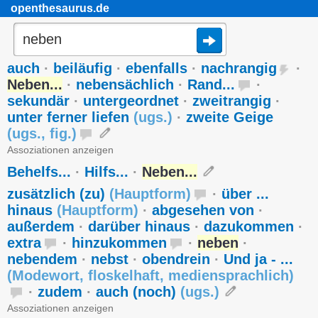
openthesaurus.de
auch
·
beiläufig
·
ebenfalls
·
nachrangig
·
Neben...
·
nebensächlich
·
Rand...
·
sekundär
·
untergeordnet
·
zweitrangig
·
unter ferner liefen
(
ugs.
)
·
zweite Geige
(
ugs.
,
fig.
)
Assoziationen anzeigen
Behelfs...
·
Hilfs...
·
Neben...
zusätzlich (zu)
(
Hauptform
)
·
über ...
hinaus
(
Hauptform
)
·
abgesehen von
·
außerdem
·
darüber hinaus
·
dazukommen
·
extra
·
hinzukommen
·
neben
·
nebendem
·
nebst
·
obendrein
·
Und ja - ...
(
Modewort
,
floskelhaft
,
mediensprachlich
)
·
zudem
·
auch (noch)
(
ugs.
)
Assoziationen anzeigen