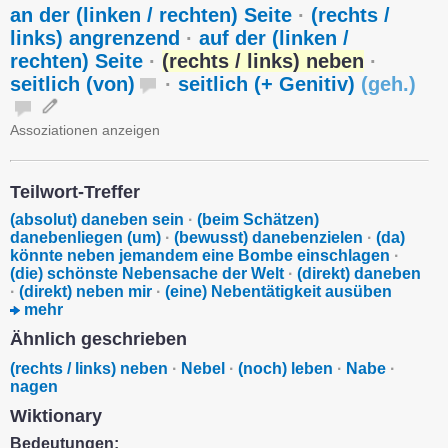
an der (linken / rechten) Seite
·
(rechts /
links) angrenzend
·
auf der (linken /
rechten) Seite
·
(rechts / links) neben
·
seitlich (von)
·
seitlich (+ Genitiv)
(
geh.
)
Assoziationen anzeigen
Teilwort-Treffer
(absolut) daneben sein
·
(beim Schätzen)
danebenliegen (um)
·
(bewusst) danebenzielen
·
(da)
könnte neben jemandem eine Bombe einschlagen
·
(die) schönste Nebensache der Welt
·
(direkt) daneben
·
(direkt) neben mir
·
(eine) Nebentätigkeit ausüben
mehr
Ähnlich geschrieben
(rechts / links) neben
·
Nebel
·
(noch) leben
·
Nabe
·
nagen
Wiktionary
Bedeutungen: