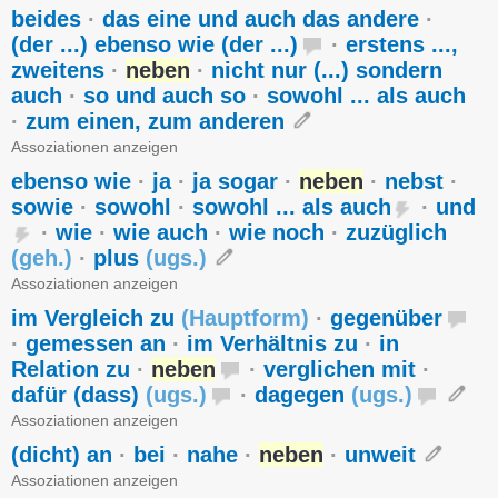
beides
·
das eine und auch das andere
·
(der ...) ebenso wie (der ...)
·
erstens ...,
zweitens
·
neben
·
nicht nur (...) sondern
auch
·
so und auch so
·
sowohl ... als auch
·
zum einen, zum anderen
Assoziationen anzeigen
ebenso wie
·
ja
·
ja sogar
·
neben
·
nebst
·
sowie
·
sowohl
·
sowohl ... als auch
·
und
·
wie
·
wie auch
·
wie noch
·
zuzüglich
(
geh.
)
·
plus
(
ugs.
)
Assoziationen anzeigen
im Vergleich zu
(
Hauptform
)
·
gegenüber
·
gemessen an
·
im Verhältnis zu
·
in
Relation zu
·
neben
·
verglichen mit
·
dafür (dass)
(
ugs.
)
·
dagegen
(
ugs.
)
Assoziationen anzeigen
(dicht) an
·
bei
·
nahe
·
neben
·
unweit
Assoziationen anzeigen