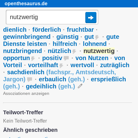
openthesaurus.de
dienlich
·
förderlich
·
fruchtbar
·
gewinnbringend
·
günstig
·
gut
·
gute
Dienste leisten
·
hilfreich
·
lohnend
·
nutzbringend
·
nützlich
·
nutzwertig
·
opportun
·
positiv
·
von Nutzen
·
von
Vorteil
·
vorteilhaft
·
wertvoll
·
zuträglich
·
sachdienlich
(
fachspr.
,
Amtsdeutsch
,
Jargon
)
·
erbaulich
(
geh.
)
·
ersprießlich
(
geh.
)
·
gedeihlich
(
geh.
)
Assoziationen anzeigen
Teilwort-Treffer
Kein Teilwort-Treffer
Ähnlich geschrieben