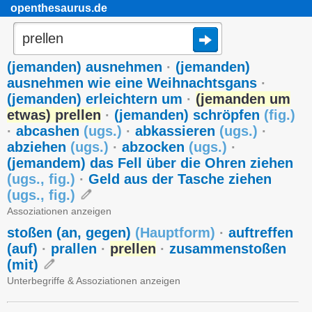
openthesaurus.de
(jemanden) ausnehmen
·
(jemanden)
ausnehmen wie eine Weihnachtsgans
·
(jemanden) erleichtern um
·
(jemanden um
etwas) prellen
·
(jemanden) schröpfen
(
fig.
)
·
abcashen
(
ugs.
)
·
abkassieren
(
ugs.
)
·
abziehen
(
ugs.
)
·
abzocken
(
ugs.
)
·
(jemandem) das Fell über die Ohren ziehen
(
ugs.
,
fig.
)
·
Geld aus der Tasche ziehen
(
ugs.
,
fig.
)
Assoziationen anzeigen
stoßen (an, gegen)
(
Hauptform
)
·
auftreffen
(auf)
·
prallen
·
prellen
·
zusammenstoßen
(mit)
Unterbegriffe & Assoziationen anzeigen