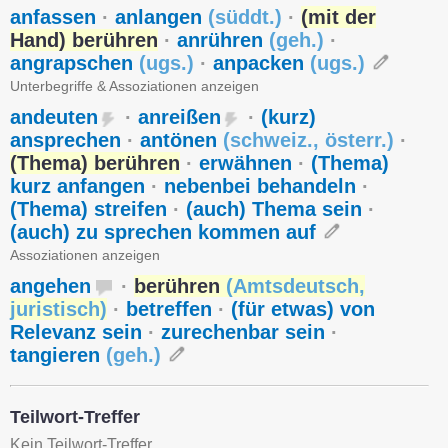
anfassen
·
anlangen
(
süddt.
)
·
(mit der
Hand) berühren
·
anrühren
(
geh.
)
·
angrapschen
(
ugs.
)
·
anpacken
(
ugs.
)
Unterbegriffe & Assoziationen anzeigen
andeuten
·
anreißen
·
(kurz)
ansprechen
·
antönen
(
schweiz.
,
österr.
)
·
(Thema) berühren
·
erwähnen
·
(Thema)
kurz anfangen
·
nebenbei behandeln
·
(Thema) streifen
·
(auch) Thema sein
·
(auch) zu sprechen kommen auf
Assoziationen anzeigen
angehen
·
berühren
(
Amtsdeutsch
,
juristisch
)
·
betreffen
·
(für etwas) von
Relevanz sein
·
zurechenbar sein
·
tangieren
(
geh.
)
Teilwort-Treffer
Kein Teilwort-Treffer