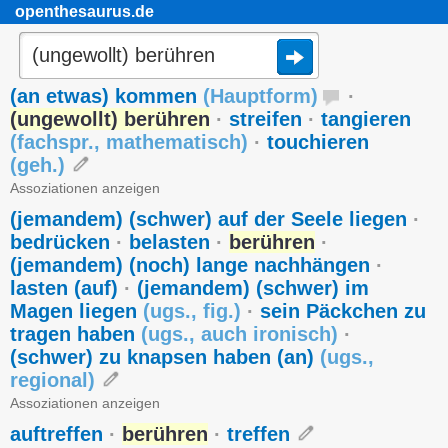
openthesaurus.de
(an etwas) kommen
(
Hauptform
)
·
(ungewollt) berühren
·
streifen
·
tangieren
(
fachspr.
,
mathematisch
)
·
touchieren
(
geh.
)
Assoziationen anzeigen
(jemandem) (schwer) auf der Seele liegen
·
bedrücken
·
belasten
·
berühren
·
(jemandem) (noch) lange nachhängen
·
lasten (auf)
·
(jemandem) (schwer) im
Magen liegen
(
ugs.
,
fig.
)
·
sein Päckchen zu
tragen haben
(
ugs.
,
auch ironisch
)
·
(schwer) zu knapsen haben (an)
(
ugs.
,
regional
)
Assoziationen anzeigen
auftreffen
·
berühren
·
treffen