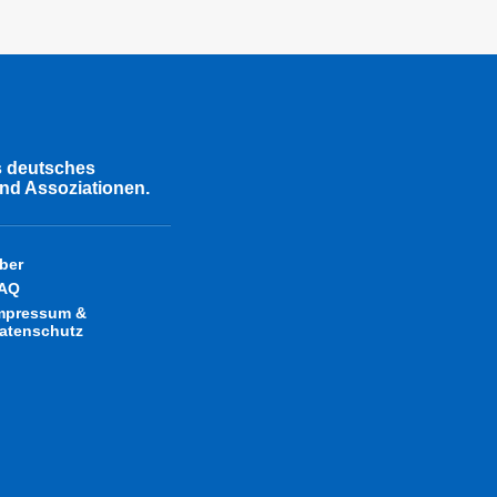
s deutsches
nd Assoziationen.
ber
AQ
mpressum &
atenschutz