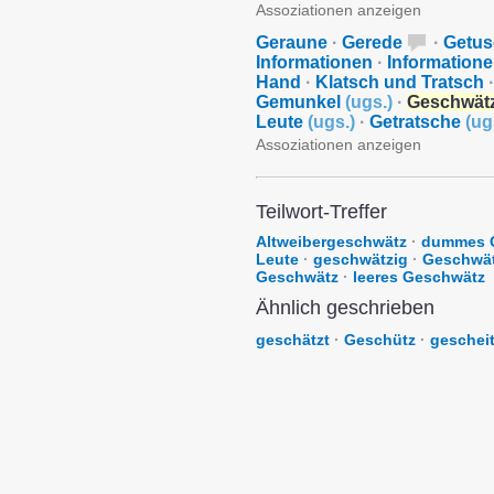
Assoziationen anzeigen
Geraune
·
Gerede
·
Getus
Informationen
·
Informationen 
Hand
·
Klatsch und Tratsch
·
Gemunkel
(
ugs.
)
·
Geschwät
Leute
(
ugs.
)
·
Getratsche
(
ug
Assoziationen anzeigen
Teilwort-Treffer
Altweibergeschwätz
·
dummes 
Leute
·
geschwätzig
·
Geschwät
Geschwätz
·
leeres Geschwätz
Ähnlich geschrieben
geschätzt
·
Geschütz
·
geschei