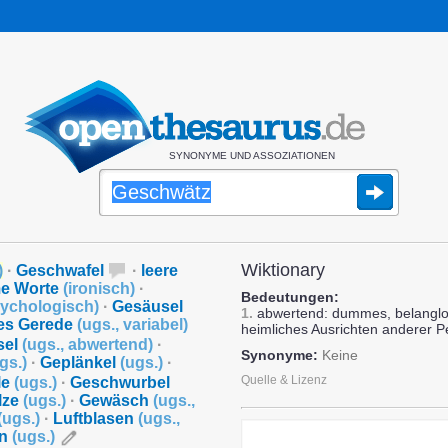
SYNONYME UND ASSOZIATIONEN
Wiktionary
)
·
Geschwafel
·
leere
e Worte
(
ironisch
)
·
Bedeutungen:
ychologisch
)
·
Gesäusel
1.
abwertend: dummes, belangl
s Gerede
(
ugs.
,
variabel
)
heimliches Ausrichten anderer 
sel
(
ugs.
,
abwertend
)
·
Synonyme:
Keine
gs.
)
·
Geplänkel
(
ugs.
)
·
Quelle & Lizenz
le
(
ugs.
)
·
Geschwurbel
lze
(
ugs.
)
·
Gewäsch
(
ugs.
,
(
ugs.
)
·
Luftblasen
(
ugs.
,
on
(
ugs.
)