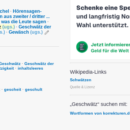
chel
·
Hörensagen-
aus zweiter / dritter ...
was die Leute sagen
·
z
(
ugs.
)
·
Geschwätz der
s.
)
·
Gewäsch
(
ugs.
)
Geschwätz
·
Geschwätz der
zigkeit
·
inhaltsleeres
Wikipedia-Links
Schwätzen
Quelle & Lizenz
t
·
gescheit
·
geschult
„Geschwätz“ suchen mit:
Wortformen von korrekturen.d