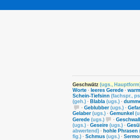
Geschwätz
(
ugs.
,
Hauptform
Worte
·
leeres Gerede
·
warm
Schein-Tiefsinn
(
fachspr.
,
ps
(
geh.
)
·
Blabla
(
ugs.
)
·
dumme
·
Geblubber
(
ugs.
)
·
Gefa
Gelaber
(
ugs.
)
·
Gemunkel
(
u
Gerede
(
ugs.
)
·
Geschwal
(
ugs.
)
·
Geseire
(
ugs.
)
·
Gesü
abwertend
)
·
hohle Phrasen
fig.
)
·
Schmus
(
ugs.
)
·
Serm