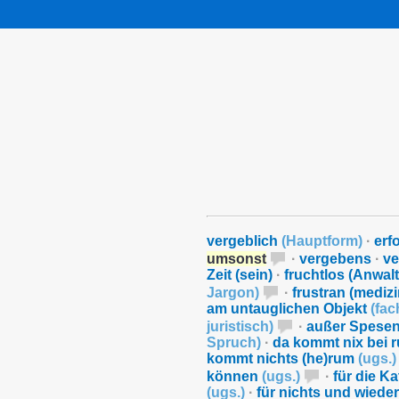
vergeblich
(
Hauptform
)
·
erf
umsonst
·
vergebens
·
ve
Zeit (sein)
·
fruchtlos (Anwal
Jargon
)
·
frustran (mediz
am untauglichen Objekt
(
fac
juristisch
)
·
außer Spesen
Spruch
)
·
da kommt nix bei 
kommt nichts (he)rum
(
ugs.
)
können
(
ugs.
)
·
für die K
(
ugs.
)
·
für nichts und wiede