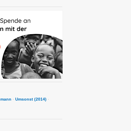
lmann
·
Umsonst (2014)
·