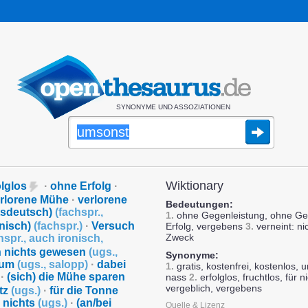
SYNONYME UND ASSOZIATIONEN
Wiktionary
olglos
·
ohne Erfolg
·
rlorene Mühe
·
verlorene
Bedeutungen:
tsdeutsch)
(
fachspr.
,
1.
ohne Gegenleistung, ohne Ge
inisch)
(
fachspr.
)
·
Versuch
Erfolg, vergebens
3.
verneint: ni
Zweck
hspr.
,
auch ironisch
,
 nichts gewesen
(
ugs.
,
Synonyme:
rum
(
ugs.
,
salopp
)
·
dabei
1.
gratis, kostenfrei, kostenlos, un
·
(sich) die Mühe sparen
nass
2.
erfolglos, fruchtlos, für 
vergeblich, vergebens
atz
(
ugs.
)
·
für die Tonne
r nichts
(
ugs.
)
·
(an/bei
Quelle & Lizenz