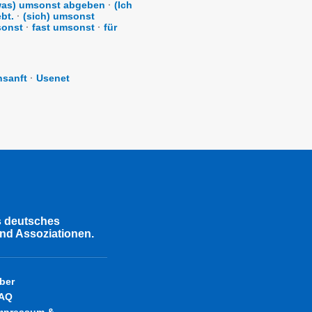
was) umsonst abgeben
·
(Ich
bt.
·
(sich) umsonst
sonst
·
fast umsonst
·
für
nsanft
·
Usenet
s deutsches
nd Assoziationen.
ber
AQ