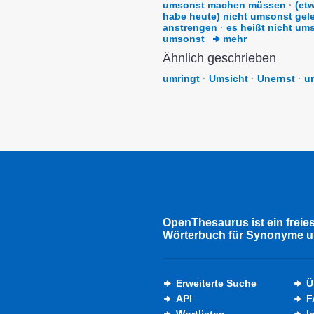
umsonst machen müssen
·
(et
habe heute) nicht umsonst gele
anstrengen
·
es heißt nicht um
umsonst
mehr
Ähnlich geschrieben
umringt
·
Umsicht
·
Unernst
·
u
OpenThesaurus ist ein freie
Wörterbuch für Synonyme u
Erweiterte Suche
Ü
API
F