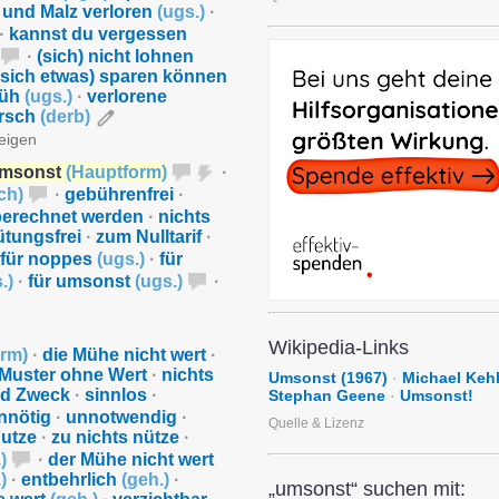
 und Malz verloren
(
ugs.
)
·
·
kannst du vergessen
·
(sich) nicht lohnen
(sich etwas) sparen können
müh
(
ugs.
)
·
verlorene
Arsch
(
derb
)
zeigen
msonst
(
Hauptform
)
·
ch
)
·
gebührenfrei
·
berechnet werden
·
nichts
ütungsfrei
·
zum Nulltarif
·
für noppes
(
ugs.
)
·
für
.
)
·
für umsonst
(
ugs.
)
·
Wikipedia-Links
orm
)
·
die Mühe nicht wert
·
Muster ohne Wert
·
nichts
Umsonst (1967)
·
Michael Keh
nd Zweck
·
sinnlos
·
Stephan Geene
·
Umsonst!
nnötig
·
unnotwendig
·
Quelle & Lizenz
nutze
·
zu nichts nütze
·
.
)
·
der Mühe nicht wert
.
)
·
entbehrlich
(
geh.
)
·
„umsonst“ suchen mit: