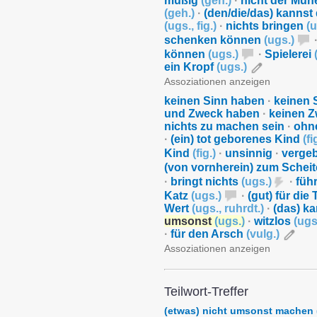
müßig
(
geh.
)
·
nicht der Müh
(
geh.
)
·
(den/die/das) kannst 
(
ugs.
,
fig.
)
·
nichts bringen
(
u
schenken können
(
ugs.
)
können
(
ugs.
)
·
Spielerei
ein Kropf
(
ugs.
)
Assoziationen anzeigen
keinen Sinn haben
·
keinen 
und Zweck haben
·
keinen 
nichts zu machen sein
·
ohn
·
(ein) tot geborenes Kind
(
fi
Kind
(
fig.
)
·
unsinnig
·
vergeb
(von vornherein) zum Scheite
·
bringt nichts
(
ugs.
)
·
füh
Katz
(
ugs.
)
·
(gut) für die
Wert
(
ugs.
,
ruhrdt.
)
·
(das) k
umsonst
(
ugs.
)
·
witzlos
(
ugs
·
für den Arsch
(
vulg.
)
Assoziationen anzeigen
Teilwort-Treffer
(etwas) nicht umsonst machen 