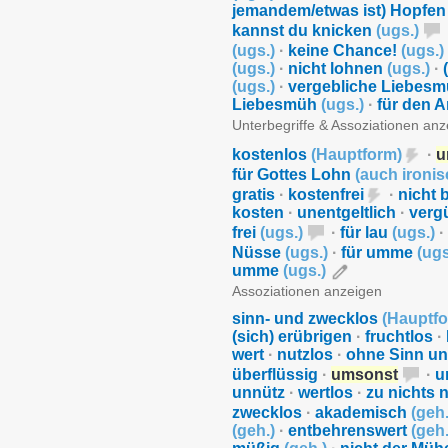
jemandem/etwas ist) Hopfen
kannst du knicken
(
ugs.
)
(
ugs.
)
·
keine Chance!
(
ugs.
)
(
ugs.
)
·
nicht lohnen
(
ugs.
)
·
(
ugs.
)
·
vergebliche Liebes
Liebesmüh
(
ugs.
)
·
für den 
Unterbegriffe & Assoziationen an
kostenlos
(
Hauptform
)
·
u
für Gottes Lohn
(
auch ironis
gratis
·
kostenfrei
·
nicht 
kosten
·
unentgeltlich
·
verg
frei
(
ugs.
)
·
für lau
(
ugs.
)
·
Nüsse
(
ugs.
)
·
für umme
(
ugs
umme
(
ugs.
)
Assoziationen anzeigen
sinn- und zwecklos
(
Hauptf
(sich) erübrigen
·
fruchtlos
·
wert
·
nutzlos
·
ohne Sinn u
überflüssig
·
umsonst
·
u
unnütz
·
wertlos
·
zu nichts 
zwecklos
·
akademisch
(
geh
(
geh.
)
·
entbehrenswert
(
geh