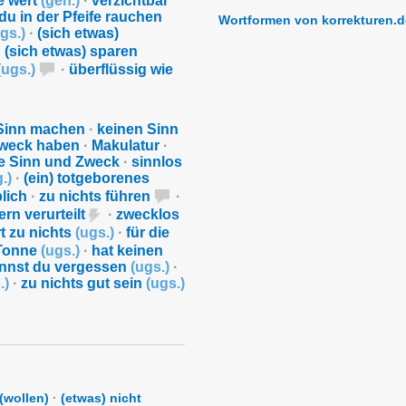
e wert
(
geh.
)
·
verzichtbar
du in der Pfeife rauchen
Wortformen von korrekturen.d
gs.
)
·
(sich etwas)
·
(sich etwas) sparen
(
ugs.
)
·
überflüssig wie
Sinn machen
·
keinen Sinn
Zweck haben
·
Makulatur
·
e Sinn und Zweck
·
sinnlos
g.
)
·
(ein) totgeborenes
lich
·
zu nichts führen
·
rn verurteilt
·
zwecklos
rt zu nichts
(
ugs.
)
·
für die
 Tonne
(
ugs.
)
·
hat keinen
annst du vergessen
(
ugs.
)
·
.
)
·
zu nichts gut sein
(
ugs.
)
(wollen)
·
(etwas) nicht