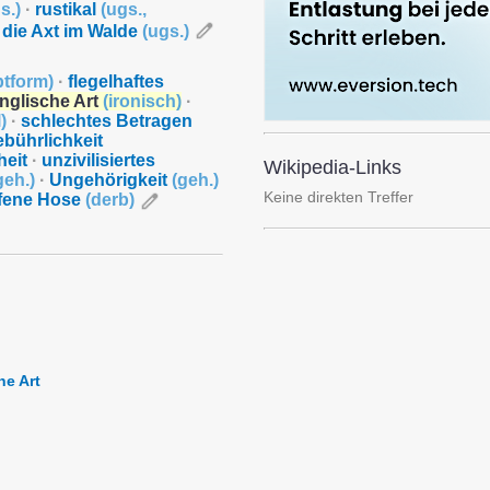
s.
)
·
rustikal
(
ugs.
,
 die Axt im Walde
(
ugs.
)
tform
)
·
flegelhaftes
englische Art
(
ironisch
)
·
l
)
·
schlechtes Betragen
bührlichkeit
eit
·
unzivilisiertes
Wikipedia-Links
geh.
)
·
Ungehörigkeit
(
geh.
)
Keine direkten Treffer
ffene Hose
(
derb
)
he Art