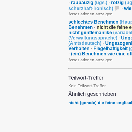
·
raubauzig
(
ugs.
)
·
rotzig
(
ug
scherzhaft-ironisch
)
·
wie
Assoziationen anzeigen
schlechtes Benehmen
(
Haup
Benehmen
·
nicht die feine 
nicht gentlemanlike
(
variabe
(
Verwaltungssprache
)
·
Unge
(
Amtsdeutsch
)
·
Ungezogenh
Verhalten
·
Flegelhaftigkeit
(
·
(ein) Benehmen wie eine o
Assoziationen anzeigen
Teilwort-Treffer
Kein Teilwort-Treffer
Ähnlich geschrieben
nicht (gerade) die feine englisc