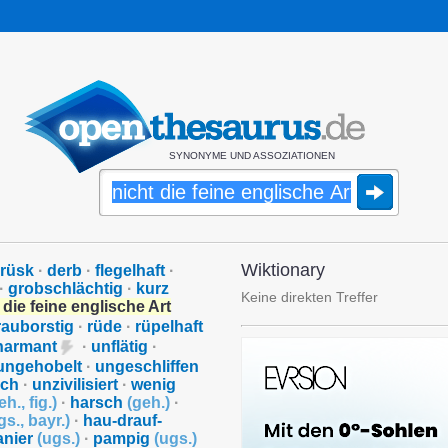
SYNONYME UND ASSOZIATIONEN
Wiktionary
rüsk
·
derb
·
flegelhaft
·
·
grobschlächtig
·
kurz
Keine direkten Treffer
 die feine englische Art
rauborstig
·
rüde
·
rüpelhaft
harmant
·
unflätig
·
ungehobelt
·
ungeschliffen
sch
·
unzivilisiert
·
wenig
eh.
,
fig.
)
·
harsch
(
geh.
)
·
gs.
,
bayr.
)
·
hau-drauf-
anier
(
ugs.
)
·
pampig
(
ugs.
)