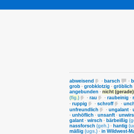
abweisend
·
barsch
·
b
grob
·
grobklotzig
·
gröblich
angebunden
·
nicht (gerade)
(
fig.
)
·
rau
·
raubeinig
·
·
ruppig
·
schroff
·
unc
unfreundlich
·
ungalant
·
·
unhöflich
·
unsanft
·
unwir
galant
·
wirsch
·
bärbeißig
(
g
nassforsch
(
geh.
)
·
hantig
(
u
mäßig
(
ugs.
)
·
in Wildwest-M