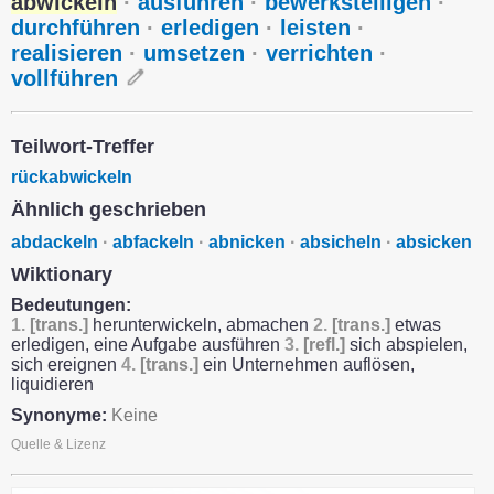
abwickeln
·
ausführen
·
bewerkstelligen
·
durchführen
·
erledigen
·
leisten
·
realisieren
·
umsetzen
·
verrichten
·
vollführen
Teilwort-Treffer
rückabwickeln
Ähnlich geschrieben
abdackeln
·
abfackeln
·
abnicken
·
absicheln
·
absicken
Wiktionary
Bedeutungen:
1.
[trans.]
herunterwickeln, abmachen
2.
[trans.]
etwas
erledigen, eine Aufgabe ausführen
3.
[refl.]
sich abspielen,
sich ereignen
4.
[trans.]
ein Unternehmen auflösen,
liquidieren
Synonyme:
Keine
Quelle & Lizenz