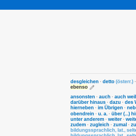
desgleichen
·
detto
(
österr.
)
·
ebenso
ansonsten
·
auch
·
auch weil
darüber hinaus
·
dazu
·
des 
hierneben
·
im Übrigen
·
neb
obendrein
·
u. a.
·
über (...) 
unter anderem
·
weiter
·
weit
zudem
·
zugleich
·
zumal
·
zu
bildungssprachlich
,
lat.
,
selt
bildungssprachlich
,
lat.
,
selt