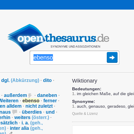
SYNONYME UND ASSOZIATIONEN
dgl.
(
Abkürzung
)
·
dito
·
Wiktionary
Bedeutungen:
1.
im gleichen Maße, auf die gle
·
außerdem
·
daneben
·
Weiteren
·
ebenso
·
ferner
·
Synonyme:
en alldem
·
nicht zuletzt
·
1.
auch, genauso, geradeso, glei
hinaus
·
überdies
·
und
·
Quelle & Lizenz
erhin
·
weiters
(
österr.
)
·
sätzlich
·
i. a.
(
geh.
,
en
)
·
inter alia
(
geh.
,
en
)