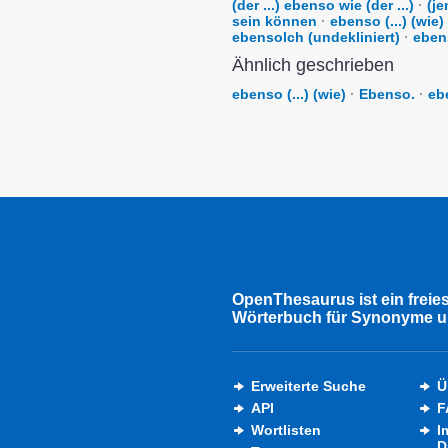
(der ...) ebenso wie (der ...)
·
(je
sein können
·
ebenso (...) (wie)
ebensolch (undekliniert)
·
eben
Ähnlich geschrieben
ebenso (...) (wie)
·
Ebenso.
·
eb
OpenThesaurus ist ein freie
Wörterbuch für Synonyme u
Erweiterte Suche
Ü
API
F
Wortlisten
I
D