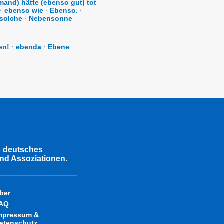
mand) hätte (ebenso gut) tot
·
ebenso wie
·
Ebenso.
·
solche
·
Nebensonne
en!
·
ebenda
·
Ebene
s deutsches
nd Assoziationen.
ber
AQ
mpressum &
atenschutz