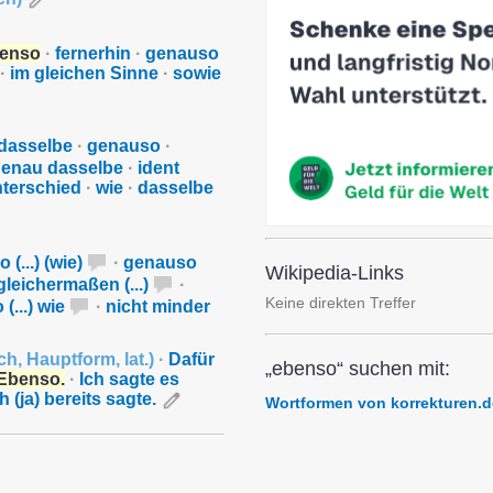
enso
·
fernerhin
·
genauso
·
im gleichen Sinne
·
sowie
 dasselbe
·
genauso
·
genau dasselbe
·
ident
terschied
·
wie
·
dasselbe
(...) (wie)
·
genauso
Wikipedia-Links
gleichermaßen (...)
·
Keine direkten Treffer
 (...) wie
·
nicht minder
ch
,
Hauptform
,
lat.
)
·
Dafür
„ebenso“ suchen mit:
Ebenso.
·
Ich sagte es
h (ja) bereits sagte.
Wortformen von korrekturen.d