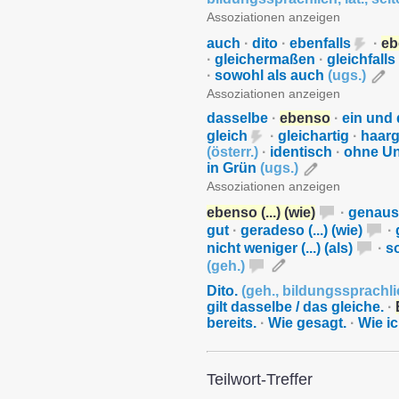
Assoziationen anzeigen
auch
·
dito
·
ebenfalls
·
eb
·
gleichermaßen
·
gleichfalls
·
sowohl als auch
(
ugs.
)
Assoziationen anzeigen
dasselbe
·
ebenso
·
ein und
gleich
·
gleichartig
·
haar
(
österr.
)
·
identisch
·
ohne Un
in Grün
(
ugs.
)
Assoziationen anzeigen
ebenso (...) (wie)
·
genauso 
gut
·
geradeso (...) (wie)
·
nicht weniger (...) (als)
·
so
(
geh.
)
Dito.
(
geh.
,
bildungssprachli
gilt dasselbe / das gleiche.
·
bereits.
·
Wie gesagt.
·
Wie ic
Teilwort-Treffer