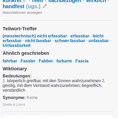
konkret
·
reell
·
sachbezogen
·
wirklich
·
handfest
(
ugs.
)
Assoziationen anzeigen
Teilwort-Treffer
(messtechnisch) nicht erfassbar
·
erfassbar
·
leicht
erfassbar
·
nicht fassbar
·
schwer fassbar
·
unfassbar
·
Unfassbarkeit
Ähnlich geschrieben
fahrbar
·
Fassler
·
Fabber
·
farbarm
·
Fascia
Wiktionary
Bedeutungen:
1.
körperlich greifbar, mit den Sinnen wahrzunehmen
2.
geistig, mit dem Verstand wahrzunehmen; begreiflich,
verständlich
Synonyme:
Keine
Quelle & Lizenz