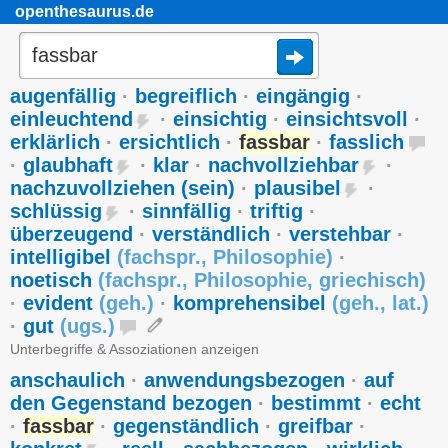
openthesaurus.de
augenfällig
·
begreiflich
·
eingängig
·
einleuchtend
·
einsichtig
·
einsichtsvoll
·
erklärlich
·
ersichtlich
·
fassbar
·
fasslich
·
glaubhaft
·
klar
·
nachvollziehbar
·
nachzuvollziehen (sein)
·
plausibel
·
schlüssig
·
sinnfällig
·
triftig
·
überzeugend
·
verständlich
·
verstehbar
·
intelligibel
(
fachspr.
,
Philosophie
)
·
noetisch
(
fachspr.
,
Philosophie
,
griechisch
)
·
evident
(
geh.
)
·
komprehensibel
(
geh.
,
lat.
)
·
gut
(
ugs.
)
Unterbegriffe & Assoziationen anzeigen
anschaulich
·
anwendungsbezogen
·
auf
den Gegenstand bezogen
·
bestimmt
·
echt
·
fassbar
·
gegenständlich
·
greifbar
·