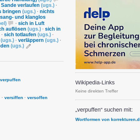
 Sande verlaufen
(
ugs.
)
·
s bringen
(
ugs.
)
·
nichts
sang- und klanglos
bel
)
·
sich in Luft
ch auflösen
(
ugs.
)
·
sich in
·
sich totlaufen
(
ugs.
)
·
n
(
ugs.
)
·
verläppern
(
ugs.
)
·
nden
(
ugs.
)
verpuffen
Wikipedia-Links
Keine direkten Treffer
n
·
versiffen
·
versoffen
„verpuffen“ suchen mit:
Wortformen von korrekturen.d