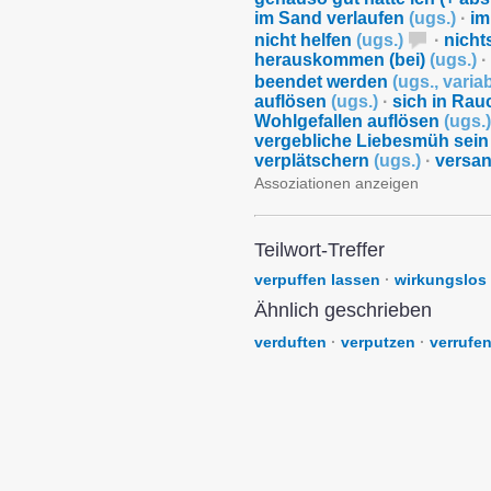
im Sand verlaufen
(
ugs.
)
·
im
nicht helfen
(
ugs.
)
·
nicht
herauskommen (bei)
(
ugs.
)
·
beendet werden
(
ugs.
,
varia
auflösen
(
ugs.
)
·
sich in Rau
Wohlgefallen auflösen
(
ugs.
)
vergebliche Liebesmüh sei
verplätschern
(
ugs.
)
·
versa
Assoziationen anzeigen
Teilwort-Treffer
verpuffen lassen
·
wirkungslos 
Ähnlich geschrieben
verduften
·
verputzen
·
verrufe