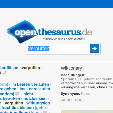
SYNONYME UND ASSOZIATIONEN
ft auflösen
·
verpuffen
·
Wiktionary
n
Bedeutungen:
*
[intrans.]
1.
[chemisch|techn
verschwinden
2.
über einmal inve
orm
)
·
im Leeren verlaufen
·
wirkungslos verhallen, ohne Effe
re gehen
·
ins Leere laufen
Synonyme:
Keine
emandem)
·
nicht
s bewirken
·
nutzlos sein
·
Quelle & Lizenz
n
·
verpuffen
·
wirkungslos
·
fruchtlos bleiben
(
geh.
)
·
bsurde Handlung)
(
ugs.
)
·