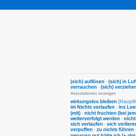
(sich) auflösen
·
(sich) in Lu
verrauchen
·
(sich) verziehe
Assoziationen anzeigen
wirkungslos bleiben
(
Hauptf
im Nichts verlaufen
·
ins Lee
(mit)
·
nicht fruchten (bei j
weiterverfolgt werden
·
nicht
sich verlaufen
·
sich verliere
verpuffen
·
zu nichts führen
genauso gut hätte ich (+ a