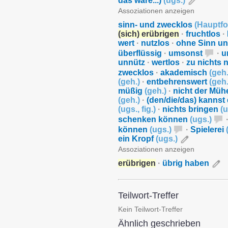
das wäre...)
(
ugs.
)
Assoziationen anzeigen
sinn- und zwecklos
(
Hauptf
(sich) erübrigen
·
fruchtlos
·
wert
·
nutzlos
·
ohne Sinn u
überflüssig
·
umsonst
·
u
unnütz
·
wertlos
·
zu nichts 
zwecklos
·
akademisch
(
geh
(
geh.
)
·
entbehrenswert
(
geh
müßig
(
geh.
)
·
nicht der Müh
(
geh.
)
·
(den/die/das) kannst 
(
ugs.
,
fig.
)
·
nichts bringen
(
u
schenken können
(
ugs.
)
können
(
ugs.
)
·
Spielerei
ein Kropf
(
ugs.
)
Assoziationen anzeigen
erübrigen
·
übrig haben
Teilwort-Treffer
Kein Teilwort-Treffer
Ähnlich geschrieben