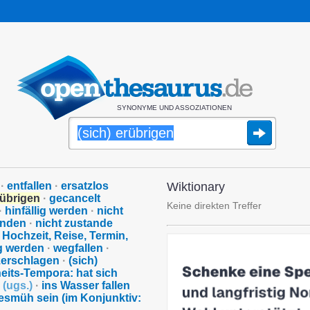
SYNONYME UND ASSOZIATIONEN
·
entfallen
·
ersatzlos
Wiktionary
rübrigen
·
gecancelt
Keine direkten Treffer
·
hinfällig werden
·
nicht
finden
·
nicht zustande
 Hochzeit, Reise, Termin,
g werden
·
wegfallen
·
 zerschlagen
·
(sich)
eits-Tempora: hat sich
n
(
ugs.
)
·
ins Wasser fallen
esmüh sein (im Konjunktiv: