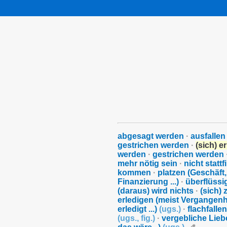
abgesagt werden
·
ausfallen
gestrichen werden
·
(sich) e
werden
·
gestrichen werden
mehr nötig sein
·
nicht statt
kommen
·
platzen (Geschäft,
Finanzierung ...)
·
überflüssi
(daraus) wird nichts
·
(sich)
erledigen (meist Vergangenh
erledigt ...)
(
ugs.
)
·
flachfalle
(
ugs.
,
fig.
)
·
vergebliche Lieb