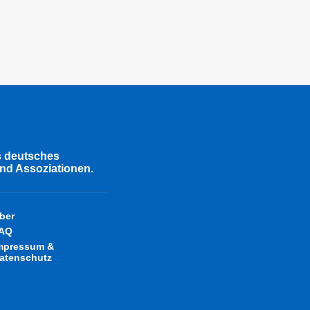
s deutsches
nd Assoziationen.
ber
AQ
mpressum &
atenschutz