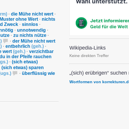
orm
)
·
die Mühe nicht wert
·
Muster ohne Wert
·
nichts
nd Zweck
·
sinnlos
·
nnötig
·
unnotwendig
·
nutze
·
zu nichts nütze
·
.
)
·
der Mühe nicht wert
.
)
·
entbehrlich
(
geh.
)
·
Wikipedia-Links
e wert
(
geh.
)
·
verzichtbar
Keine direkten Treffer
du in der Pfeife rauchen
gs.
)
·
(sich etwas)
·
(sich etwas) sparen
„(sich) erübrigen“ suchen 
(
ugs.
)
·
überflüssig wie
Wortformen von korrekturen.d