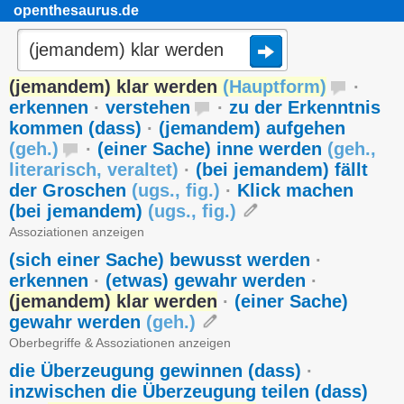
openthesaurus.de
(jemandem) klar werden
(
Hauptform
)
·
erkennen
·
verstehen
·
zu der Erkenntnis
kommen (dass)
·
(jemandem) aufgehen
(
geh.
)
·
(einer Sache) inne werden
(
geh.
,
literarisch
,
veraltet
)
·
(bei jemandem) fällt
der Groschen
(
ugs.
,
fig.
)
·
Klick machen
(bei jemandem)
(
ugs.
,
fig.
)
Assoziationen anzeigen
(sich einer Sache) bewusst werden
·
erkennen
·
(etwas) gewahr werden
·
(jemandem) klar werden
·
(einer Sache)
gewahr werden
(
geh.
)
Oberbegriffe & Assoziationen anzeigen
die Überzeugung gewinnen (dass)
·
inzwischen die Überzeugung teilen (dass)