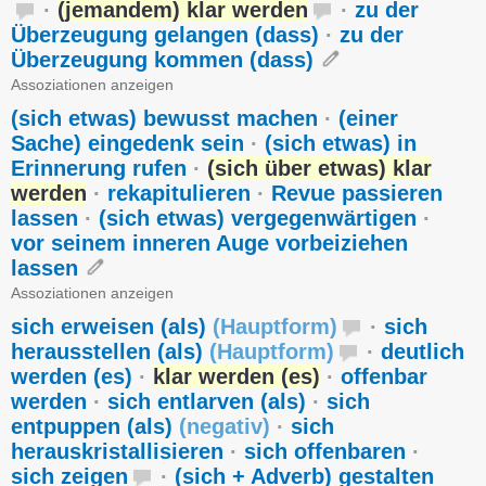
·
(jemandem) klar werden
·
zu der
Überzeugung gelangen (dass)
·
zu der
Überzeugung kommen (dass)
Assoziationen anzeigen
(sich etwas) bewusst machen
·
(einer
Sache) eingedenk sein
·
(sich etwas) in
Erinnerung rufen
·
(sich über etwas) klar
werden
·
rekapitulieren
·
Revue passieren
lassen
·
(sich etwas) vergegenwärtigen
·
vor seinem inneren Auge vorbeiziehen
lassen
Assoziationen anzeigen
sich erweisen (als)
(
Hauptform
)
·
sich
herausstellen (als)
(
Hauptform
)
·
deutlich
werden (es)
·
klar werden (es)
·
offenbar
werden
·
sich entlarven (als)
·
sich
entpuppen (als)
(
negativ
)
·
sich
herauskristallisieren
·
sich offenbaren
·
sich zeigen
·
(sich + Adverb) gestalten